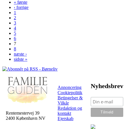
« første
‹ forrige
Sider
1
2
3
4
5
6
7
8
næste ›
sidste »
Nyhedsbrev
Annoncering
Cookiepolitik
Betingelser &
Vilkår
Redaktion og
Rentemestervej 39
kontakt
2400 København NV
Ejerskab