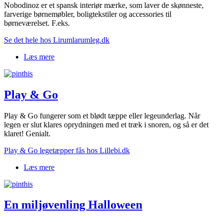
Nobodinoz er et spansk interiør mærke, som laver de skønneste,
farverige børnemøbler, boligtekstiler og accessories til
børneværelset. F.eks.
Se det hele hos Lirumlarumleg.dk
Læs mere
om Spansk og lækkert
Play & Go
Play & Go fungerer som et blødt tæppe eller legeunderlag. Når
legen er slut klares oprydningen med et træk i snoren, og så er det
klaret! Genialt.
Play & Go legetæpper fås hos Lillebi.dk
Læs mere
om Play & Go
En miljøvenling Halloween