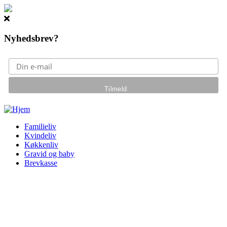
Nyhedsbrev?
Gå til hovedindhold
Familieliv
Kvindeliv
Køkkenliv
Gravid og baby
Brevkasse