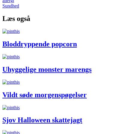
allergi
Sundhed
Læs også
Bloddryppende popcorn
Uhyggelige monster marengs
Vildt søde morgenspøgelser
Sjov Halloween skattejagt