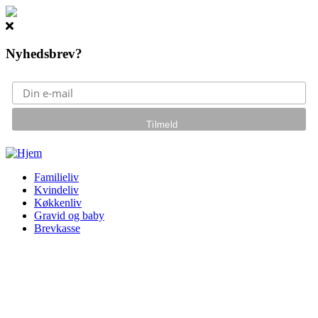
Nyhedsbrev?
Gå til hovedindhold
Familieliv
Kvindeliv
Køkkenliv
Gravid og baby
Brevkasse