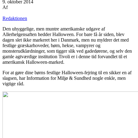
9. oktober 2014
Af
Redaktionen
Den uhyggelige, men muntre amerikanske udgave af
Allerhelgensaften hedder Halloween. For bare få år siden, blev
dagen slet ikke markeret her i Danmark, men nu myldrer det med
festlige græskarhoveder, børn, hekse, vampyrer og
monsterudklædninger, som tigger slik ved gadedørene, og selv den
gamle agtværdige institution Tivoli er i denne tid forvandlet til et
amerikansk Halloween-marked.
For at gøre dine børns festlige Halloween-fejring til en sikker en af
slagsen, har Information for Miljø & Sundhed nogle enkle, men
vigtige råd.