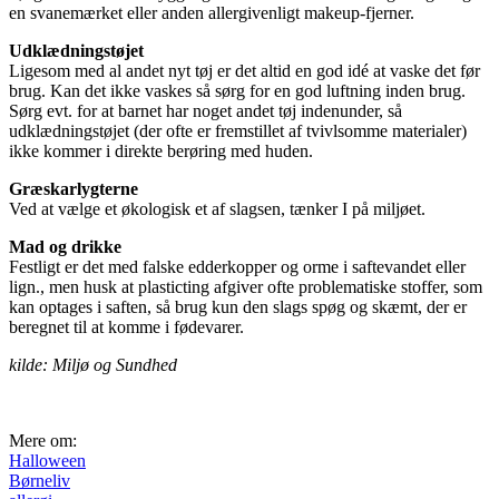
en svanemærket eller anden allergivenligt makeup-fjerner.
Udklædningstøjet
Ligesom med al andet nyt tøj er det altid en god idé at vaske det før
brug. Kan det ikke vaskes så sørg for en god luftning inden brug.
Sørg evt. for at barnet har noget andet tøj indenunder, så
udklædningstøjet (der ofte er fremstillet af tvivlsomme materialer)
ikke kommer i direkte berøring med huden.
Græskarlygterne
Ved at vælge et økologisk et af slagsen, tænker I på miljøet.
Mad og drikke
Festligt er det med falske edderkopper og orme i saftevandet eller
lign., men husk at plasticting afgiver ofte problematiske stoffer, som
kan optages i saften, så brug kun den slags spøg og skæmt, der er
beregnet til at komme i fødevarer.
kilde: Miljø og Sundhed
Mere om:
Halloween
Børneliv