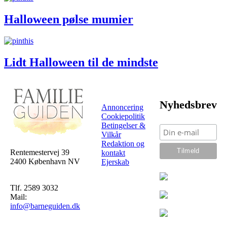
Halloween pølse mumier
Lidt Halloween til de mindste
Nyhedsbrev
Annoncering
Cookiepolitik
Betingelser &
Vilkår
Redaktion og
Rentemestervej 39
kontakt
2400 København NV
Ejerskab
Tlf. 2589 3032
Mail:
info@barneguiden.dk