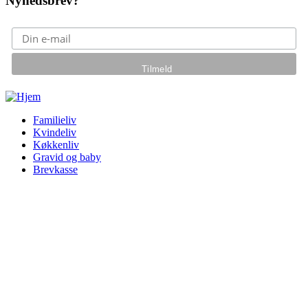
Nyhedsbrev?
Gå til hovedindhold
Familieliv
Kvindeliv
Køkkenliv
Gravid og baby
Brevkasse