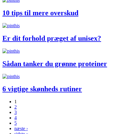
10 tips til mere overskud
Er dit forhold præget af unisex?
Sådan tanker du grønne proteiner
6 vigtige skønheds rutiner
1
2
Sider
3
4
5
næste ›
sidste »