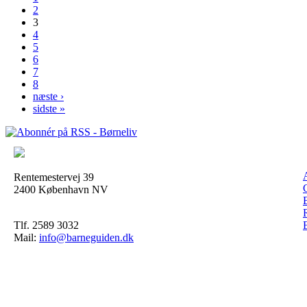
2
3
4
5
6
7
8
næste ›
sidste »
Rentemestervej 39
2400 København NV
Tlf. 2589 3032
Mail:
info@barneguiden.dk