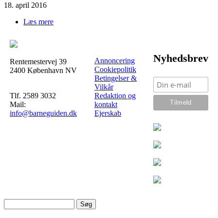
18. april 2016
Læs mere
om Bange|2-årig
Nyhedsbrev
Annoncering
Rentemestervej 39
Cookiepolitik
2400 København NV
Betingelser &
Vilkår
Tlf. 2589 3032
Redaktion og
Mail:
kontakt
info@barneguiden.dk
Ejerskab
Søg
Søgefelt