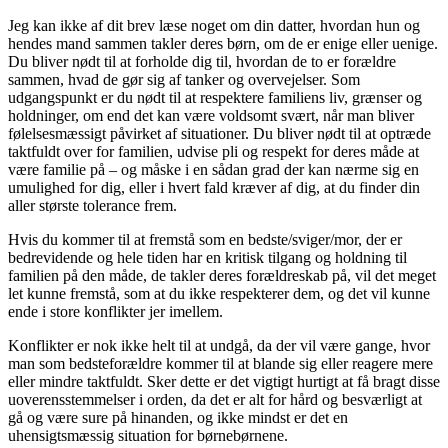
Jeg kan ikke af dit brev læse noget om din datter, hvordan hun og
hendes mand sammen takler deres børn, om de er enige eller uenige.
Du bliver nødt til at forholde dig til, hvordan de to er forældre
sammen, hvad de gør sig af tanker og overvejelser. Som
udgangspunkt er du nødt til at respektere familiens liv, grænser og
holdninger, om end det kan være voldsomt svært, når man bliver
følelsesmæssigt påvirket af situationer. Du bliver nødt til at optræde
taktfuldt over for familien, udvise pli og respekt for deres måde at
være familie på – og måske i en sådan grad der kan nærme sig en
umulighed for dig, eller i hvert fald kræver af dig, at du finder din
aller største tolerance frem.
Hvis du kommer til at fremstå som en bedste/sviger/mor, der er
bedrevidende og hele tiden har en kritisk tilgang og holdning til
familien på den måde, de takler deres forældreskab på, vil det meget
let kunne fremstå, som at du ikke respekterer dem, og det vil kunne
ende i store konflikter jer imellem.
Konflikter er nok ikke helt til at undgå, da der vil være gange, hvor
man som bedsteforældre kommer til at blande sig eller reagere mere
eller mindre taktfuldt. Sker dette er det vigtigt hurtigt at få bragt disse
uoverensstemmelser i orden, da det er alt for hård og besværligt at
gå og være sure på hinanden, og ikke mindst er det en
uhensigtsmæssig situation for børnebørnene.