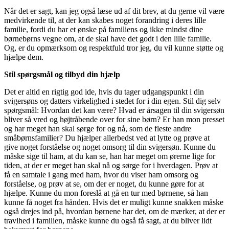
Når det er sagt, kan jeg også læse ud af dit brev, at du gerne vil være
medvirkende til, at der kan skabes noget forandring i deres lille
familie, fordi du har et ønske på familiens og ikke mindst dine
børnebørns vegne om, at de skal have det godt i den lille familie.
Og, er du opmærksom og respektfuld tror jeg, du vil kunne støtte og
hjælpe dem.
Stil spørgsmål og tilbyd din hjælp
Det er altid en rigtig god ide, hvis du tager udgangspunkt i din
svigersøns og datters virkelighed i stedet for i din egen. Stil dig selv
spørgsmål: Hvordan det kan være? Hvad er årsagen til din svigersøn
bliver så vred og højtråbende over for sine børn? Er han mon presset
og har meget han skal sørge for og nå, som de fleste andre
småbørnsfamilier? Du hjælper allerbedst ved at lytte og prøve at
give noget forståelse og noget omsorg til din svigersøn. Kunne du
måske sige til ham, at du kan se, han har meget om ørerne lige for
tiden, at der er meget han skal nå og sørge for i hverdagen. Prøv at
få en samtale i gang med ham, hvor du viser ham omsorg og
forståelse, og prøv at se, om der er noget, du kunne gøre for at
hjælpe. Kunne du mon foreslå at gå en tur med børnene, så han
kunne få noget fra hånden. Hvis det er muligt kunne snakken måske
også drejes ind på, hvordan børnene har det, om de mærker, at der er
travlhed i familien, måske kunne du også få sagt, at du bliver lidt