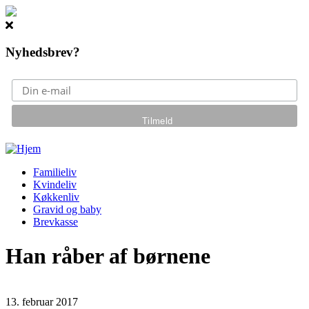
Nyhedsbrev?
Gå til hovedindhold
Familieliv
Kvindeliv
Køkkenliv
Gravid og baby
Brevkasse
Han råber af børnene
13. februar 2017