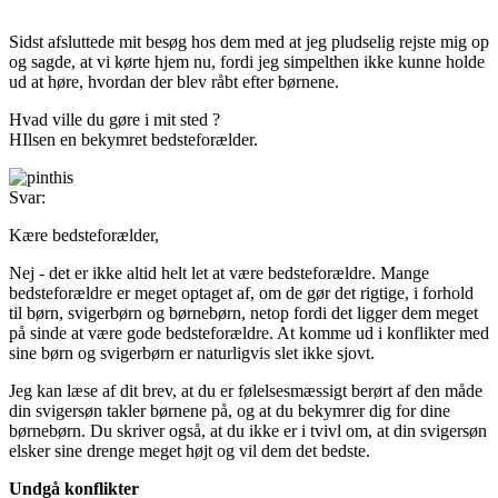
Sidst afsluttede mit besøg hos dem med at jeg pludselig rejste mig op
og sagde, at vi kørte hjem nu, fordi jeg simpelthen ikke kunne holde
ud at høre, hvordan der blev råbt efter børnene.
Hvad ville du gøre i mit sted ?
HIlsen en bekymret bedsteforælder.
Svar:
Kære bedsteforælder,
Nej - det er ikke altid helt let at være bedsteforældre. Mange
bedsteforældre er meget optaget af, om de gør det rigtige, i forhold
til børn, svigerbørn og børnebørn, netop fordi det ligger dem meget
på sinde at være gode bedsteforældre. At komme ud i konflikter med
sine børn og svigerbørn er naturligvis slet ikke sjovt.
Jeg kan læse af dit brev, at du er følelsesmæssigt berørt af den måde
din svigersøn takler børnene på, og at du bekymrer dig for dine
børnebørn. Du skriver også, at du ikke er i tvivl om, at din svigersøn
elsker sine drenge meget højt og vil dem det bedste.
Undgå konflikter