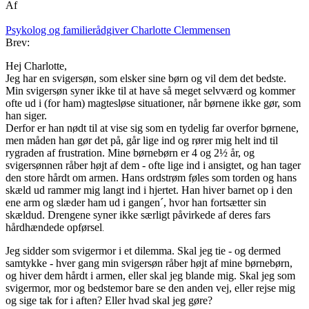
Af
Psykolog og familierådgiver Charlotte Clemmensen
Brev:
Hej Charlotte,
Jeg har en svigersøn, som elsker sine børn og vil dem det bedste.
Min svigersøn syner ikke til at have så meget selvværd og kommer
ofte ud i (for ham) magtesløse situationer, når børnene ikke gør, som
han siger.
Derfor er han nødt til at vise sig som en tydelig far overfor børnene,
men måden han gør det på, går lige ind og rører mig helt ind til
rygraden af frustration. Mine børnebørn er 4 og 2½ år, og
svigersønnen råber højt af dem - ofte lige ind i ansigtet, og han tager
den store hårdt om armen. Hans ordstrøm føles som torden og hans
skæld ud rammer mig langt ind i hjertet. Han hiver barnet op i den
ene arm og slæder ham ud i gangen´, hvor han fortsætter sin
skældud. Drengene syner ikke særligt påvirkede af deres fars
hårdhændede opførsel
.
Jeg sidder som svigermor i et dilemma. Skal jeg tie - og dermed
samtykke - hver gang min svigersøn råber højt af mine børnebørn,
og hiver dem hårdt i armen, eller skal jeg blande mig. Skal jeg som
svigermor, mor og bedstemor bare se den anden vej, eller rejse mig
og sige tak for i aften? Eller hvad skal jeg gøre?