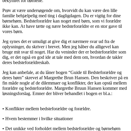
bekymret for børnene.
Prøv at være undersøgende om, hvorvidt du kan være den lille
familie behjælpelig med ting i dagligdagen. Du er vigtig for dine
børnebørn. Bedsteforældre kan noget med børn, som vi forældre
ikke kan. At have tætte og nære bedsteforældre er en stor gave til
vores børn.
Jeg synes det er umuligt at give dig et nærmere svar ud fra de
oplysninger, du skriver i brevet. Men jeg håber du alligevel kan
bruge mit svar til noget. Har du veninder der er bedsteforældre som
dig, er det også en god ide at tale med dem om, hvordan de takler
deres bedsteforældreskab.
Jeg kan anbefale, at du låner bogen “Guide til Bedsteforældre og
deres børn” skrevet af Margrethe Brun Hansen. Den beskriver på en
fin måde nogle af de dilemmaer og konflikter, der kan opstå mellem
forældre og bedsteforældre. Margrethe Bruun Hansen kommer med
løsningsforslag. Emner der bliver behandlet i bogen er bl.a.:
• Konflikter mellem bedsteforældre og forældre.
• Hvem bestemmer i hvilke situationer
• Det unikke ved forholdet mellem bedsteforældre og børnebørn