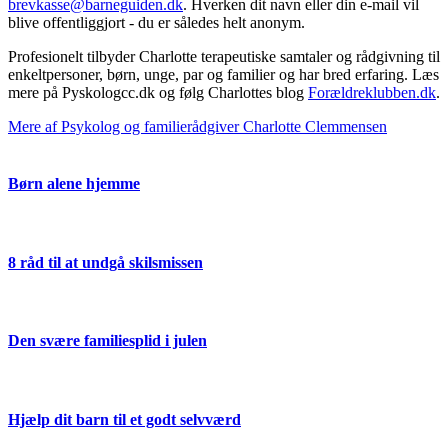
brevkasse@barneguiden.dk
. Hverken dit navn eller din e-mail vil
blive offentliggjort - du er således helt anonym.
Profesionelt tilbyder Charlotte terapeutiske samtaler og rådgivning til
enkeltpersoner, børn, unge, par og familier og har bred erfaring. Læs
mere på Pyskologcc.dk og følg Charlottes blog
Forældreklubben.dk
.
Mere af Psykolog og familierådgiver Charlotte Clemmensen
Børn alene hjemme
8 råd til at undgå skilsmissen
Den svære familiesplid i julen
Hjælp dit barn til et godt selvværd