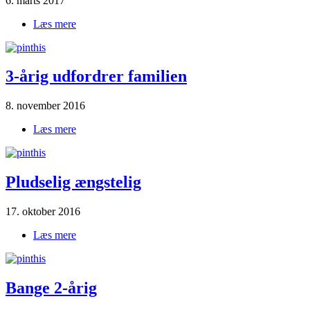
6. marts 2017
Læs mere
om For tidligt at børnene møder ny kæreste?
3-årig udfordrer familien
8. november 2016
Læs mere
om 3-årig|udfordrer|familien
Pludselig ængstelig
17. oktober 2016
Læs mere
om Pludselig|ængstelig
Bange 2-årig