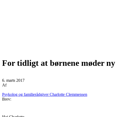
For tidligt at børnene møder ny
6. marts 2017
Af
Psykolog og familierådgiver Charlotte Clemmensen
Brev:
Hej Charlotte,