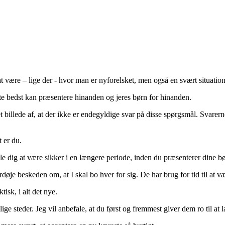
at være – lige der - hvor man er nyforelsket, men også en svært situatio
e bedst kan præsentere hinanden og jeres børn for hinanden.
 et billede af, at der ikke er endegyldige svar på disse spørgsmål. Svare
 er du.
fale dig at være sikker i en længere periode, inden du præsenterer dine b
døje beskeden om, at I skal bo hver for sig. De har brug for tid til at væ
isk, i alt det nye.
lige steder. Jeg vil anbefale, at du først og fremmest giver dem ro til at 