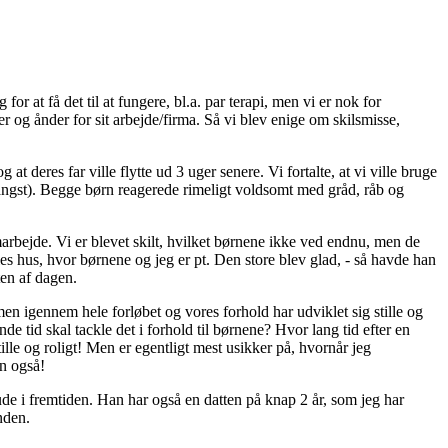
r at få det til at fungere, bl.a. par terapi, men vi er nok for
 og ånder for sit arbejde/firma. Så vi blev enige om skilsmisse,
 at deres far ville flytte ud 3 uger senere. Vi fortalte, at vi ville bruge
 angst). Begge børn reagerede rimeligt voldsomt med gråd, råb og
arbejde. Vi er blevet skilt, hvilket børnene ikke ved endnu, men de
ælles hus, hvor børnene og jeg er pt. Den store blev glad, - så havde han
ten af dagen.
n igennem hele forløbet og vores forhold har udviklet sig stille og
de tid skal tackle det i forhold til børnene? Hvor lang tid efter en
le og roligt! Men er egentligt mest usikker på, hvornår jeg
an også!
 ude i fremtiden. Han har også en datten på knap 2 år, som jeg har
nden.