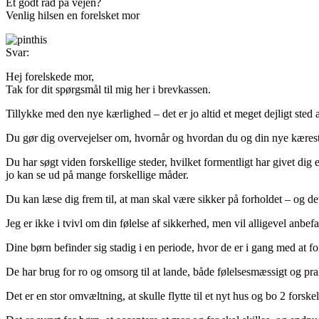
Et godt råd på vejen?
Venlig hilsen en forelsket mor
Svar:
Hej forelskede mor,
Tak for dit spørgsmål til mig her i brevkassen.
Tillykke med den nye kærlighed – det er jo altid et meget dejligt sted 
Du gør dig overvejelser om, hvornår og hvordan du og din nye kærest
Du har søgt viden forskellige steder, hvilket formentligt har givet dig
jo kan se ud på mange forskellige måder.
Du kan læse dig frem til, at man skal være sikker på forholdet – og det
Jeg er ikke i tvivl om din følelse af sikkerhed, men vil alligevel anbe
Dine børn befinder sig stadig i en periode, hvor de er i gang med at for
De har brug for ro og omsorg til at lande, både følelsesmæssigt og prakt
Det er en stor omvæltning, at skulle flytte til et nyt hus og bo 2 forskel