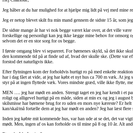
Jeg håber at du har mulighed for at hjælpe mig lidt på vej med mine re
Jeg er netop blevet skilt fra min mand gennem de sidste 15 år, som jeg
De sidste mange år har vi nok begge været klar over, at det ville være s
forskellige og personligt kan jeg ikke lægge mine behov for omsorg og
selvom det er en stor sorg for os begge.
I første omgang blev vi separeret. For børnenes skyld, så det ikke skulle 
den kommende tid på at finde ud af, hvad der skulle ske. (Dette var e
forstod det naturligvis ikke.
Efter flytningen kom der forholdvis hurtigt ro på med enkelte reaktio
har i dag fået at vide, at jeg har købt et nyt hus ca 700 m væk. At jeg 
styr på at ingen flyttede væk. Vores mindste græd, ville ikke flytte, me
MEN …. jeg har mødt en anden. Strengt taget en jeg har kendt i et par
roligt og alligevel hurtigt på en måde, siden at min ex og jeg i august 
skilsmisse har børnene brug for ro uden en mors nye kæreste? Er helt 
kan/skal/må fortælle dem at jeg har mødt en anden? Jeg har læst flere 
Inden jeg købte mit kommende hus, var han ude at se det, det var vigti
mødt. Men, ingen af os kan forholde os til mine på 8 og 10 år. Alt and