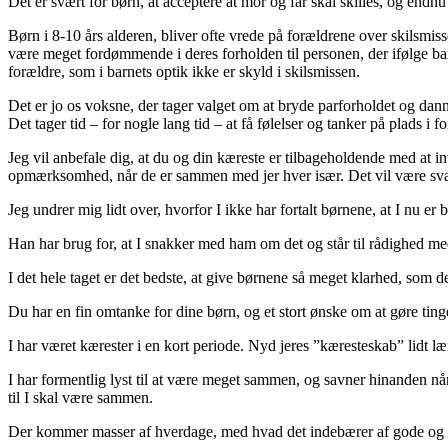
Det er svært for børn, at acceptere at mor og far skal skilles, og endnu
Børn i 8-10 års alderen, bliver ofte vrede på forældrene over skilsmi
være meget fordømmende i deres forholden til personen, der ifølge bar
forældre, som i barnets optik ikke er skyld i skilsmissen.
Det er jo os voksne, der tager valget om at bryde parforholdet og dann
Det tager tid – for nogle lang tid – at få følelser og tanker på plads i 
Jeg vil anbefale dig, at du og din kæreste er tilbageholdende med at 
opmærksomhed, når de er sammen med jer hver især. Det vil være svæ
Jeg undrer mig lidt over, hvorfor I ikke har fortalt børnene, at I nu er 
Han har brug for, at I snakker med ham om det og står til rådighed me
I det hele taget er det bedste, at give børnene så meget klarhed, som de
Du har en fin omtanke for dine børn, og et stort ønske om at gøre ting
I har været kærester i en kort periode. Nyd jeres ”kæresteskab” lidt læn
I har formentlig lyst til at være meget sammen, og savner hinanden n
til I skal være sammen.
Der kommer masser af hverdage, med hvad det indebærer af gode og min