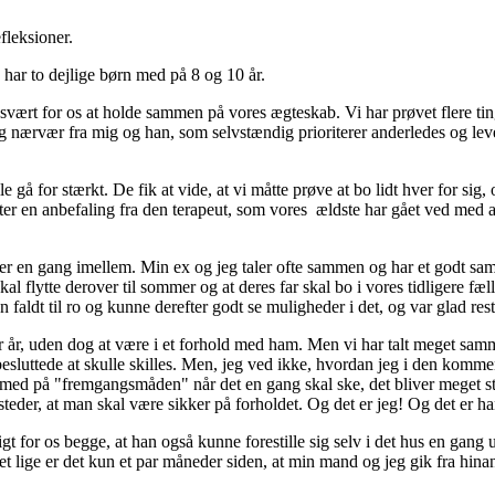
fleksioner.
 har to dejlige børn med på 8 og 10 år.
vært for os at holde sammen på vores ægteskab. Vi har prøvet flere ting fo
 nærvær fra mig og han, som selvstændig prioriterer anderledes og lever
gå for stærkt. De fik at vide, at vi måtte prøve at bo lidt hver for sig, og
fter en anbefaling fra den terapeut, som vores ældste har gået ved med
ner en gang imellem. Min ex og jeg taler ofte sammen og har et godt sam
skal flytte derover til sommer og at deres far skal bo i vores tidligere f
n faldt til ro og kunne derefter godt se muligheder i det, og var glad res
 år, uden dog at være i et forhold med ham. Men vi har talt meget samme
besluttede at skulle skilles. Men, jeg ved ikke, hvordan jeg i den kommen
med på "fremgangsmåden" når det en gang skal ske, det bliver meget stil
steder, at man skal være sikker på forholdet. Og det er jeg! Og det er h
gt for os begge, at han også kunne forestille sig selv i det hus en gang
et lige er det kun et par måneder siden, at min mand og jeg gik fra hina