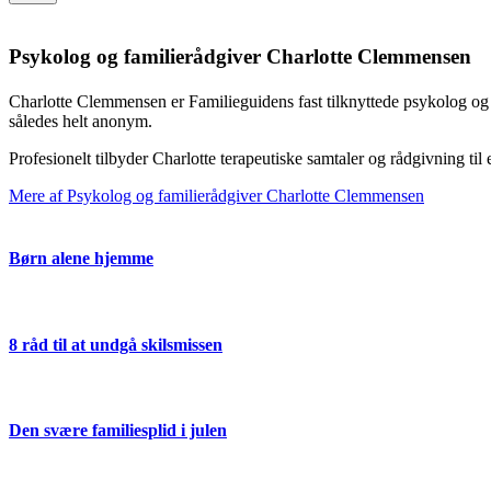
Psykolog og familierådgiver Charlotte Clemmensen
Charlotte Clemmensen er Familieguidens fast tilknyttede psykolog og 
således helt anonym.
Profesionelt tilbyder Charlotte terapeutiske samtaler og rådgivning ti
Mere af Psykolog og familierådgiver Charlotte Clemmensen
Børn alene hjemme
8 råd til at undgå skilsmissen
Den svære familiesplid i julen