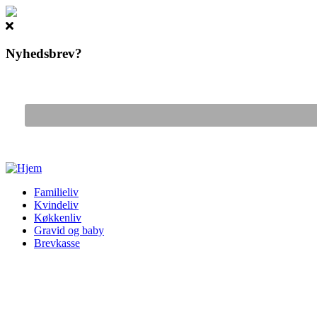
Nyhedsbrev?
Gå til hovedindhold
Familieliv
Kvindeliv
Køkkenliv
Gravid og baby
Brevkasse