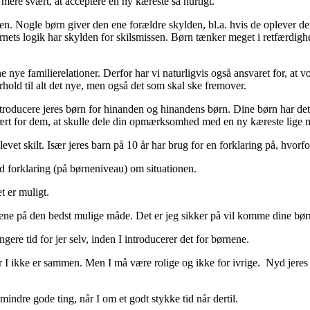
 mere svært, at acceptere en ny kæreste så hurtigt.
ssen. Nogle børn giver den ene forældre skylden, bl.a. hvis de oplever 
nets logik har skylden for skilsmissen. Børn tænker meget i retfærdighe
e nye familierelationer. Derfor har vi naturligvis også ansvaret for, at
forhold til alt det nye, men også det som skal ske fremover.
introducere jeres børn for hinanden og hinandens børn. Dine børn har de
rt for dem, at skulle dele din opmærksomhed med en ny kæreste lige n
blevet skilt. Især jeres barn på 10 år har brug for en forklaring på, hvorf
d forklaring (på børneniveau) om situationen.
t er muligt.
ene på den bedst mulige måde. Det er jeg sikker på vil komme dine børn 
gere tid for jer selv, inden I introducerer det for børnene.
år I ikke er sammen. Men I må være rolige og ikke for ivrige. Nyd jere
dre gode ting, når I om et godt stykke tid når dertil.