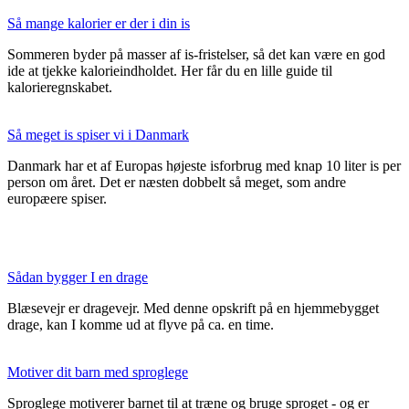
Så mange kalorier er der i din is
Sommeren byder på masser af is-fristelser, så det kan være en god
ide at tjekke kalorieindholdet. Her får du en lille guide til
kalorieregnskabet.
Så meget is spiser vi i Danmark
Danmark har et af Europas højeste isforbrug med knap 10 liter is per
person om året. Det er næsten dobbelt så meget, som andre
europæere spiser.
Sådan bygger I en drage
Blæsevejr er dragevejr. Med denne opskrift på en hjemmebygget
drage, kan I komme ud at flyve på ca. en time.
Motiver dit barn med sproglege
Sproglege motiverer barnet til at træne og bruge sproget - og er