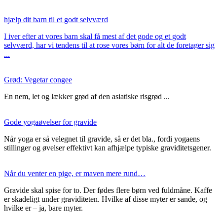
hjælp dit barn til et godt selvværd
I iver efter at vores barn skal få mest af det gode og et godt
selvværd, har vi tendens til at rose vores børn for alt de foretager sig
...
Grød: Vegetar congee
En nem, let og lækker grød af den asiatiske risgrød ...
Gode yogaøvelser for gravide
Når yoga er så velegnet til gravide, så er det bla., fordi yogaens
stillinger og øvelser effektivt kan afhjælpe typiske graviditetsgener.
Når du venter en pige, er maven mere rund…
Gravide skal spise for to. Der fødes flere børn ved fuldmåne. Kaffe
er skadeligt under graviditeten. Hvilke af disse myter er sande, og
hvilke er – ja, bare myter.