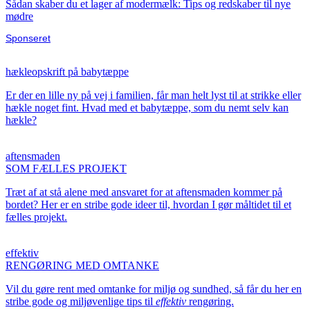
Sådan skaber du et lager af modermælk: Tips og redskaber til nye
mødre
Sponseret
hækleopskrift på babytæppe
Er der en lille ny på vej i familien, får man helt lyst til at strikke eller
hækle noget fint. Hvad med et babytæppe, som du nemt selv kan
hækle?
aftensmaden
SOM FÆLLES PROJEKT
Træt af at stå alene med ansvaret for at aftensmaden kommer på
bordet? Her er en stribe gode ideer til, hvordan I gør måltidet til et
fælles projekt.
effektiv
RENGØRING MED OMTANKE
Vil du gøre rent med omtanke for miljø og sundhed, så får du her en
stribe gode og miljøvenlige tips til
effektiv
rengøring.