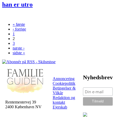
han er utro
« første
Sider
‹ forrige
1
2
3
næste ›
sidste »
Nyhedsbrev
Annoncering
Cookiepolitik
Betingelser &
Vilkår
Redaktion og
Rentemestervej 39
kontakt
2400 København NV
Ejerskab