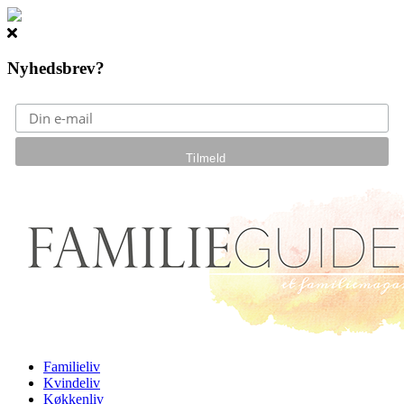
Nyhedsbrev?
Gå til hovedindhold
Familieliv
Kvindeliv
Køkkenliv