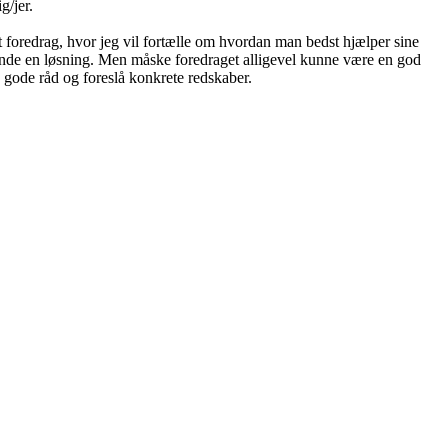
g/jer.
t foredrag, hvor jeg vil fortælle om hvordan man bedst hjælper sine
og finde en løsning. Men måske foredraget alligevel kunne være en god
e gode råd og foreslå konkrete redskaber.