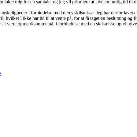
kte mig for en samtale, og jeg vil prioritere at lave en hurtig tid til di
nskeligheder i forbindelse med deres skilsmisse. Jeg har derfor lavet e
l, hvilket I ikke har tid til at vente på, for at få taget en beslutning 
gode at være opmærksomme på, i forbindelse med en skilsmisse og vil giv
e