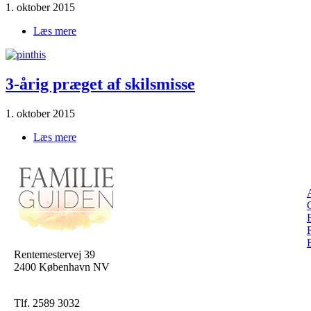
1. oktober 2015
Læs mere
om Fordeling|af|børnene|juleaften
3-årig præget af skilsmisse
1. oktober 2015
Læs mere
om 3-årig præget af skilsmisse
Rentemestervej 39
2400 København NV
Tlf. 2589 3032