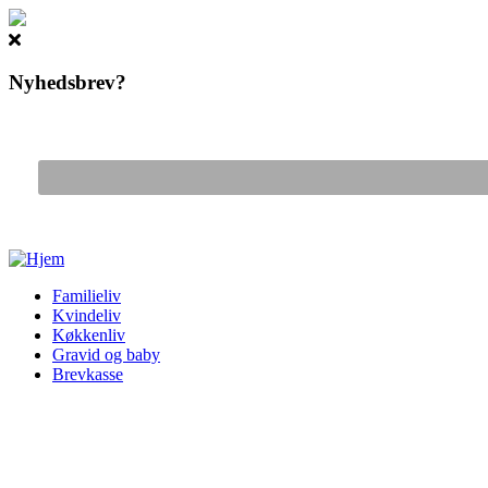
Nyhedsbrev?
Gå til hovedindhold
Familieliv
Kvindeliv
Køkkenliv
Gravid og baby
Brevkasse