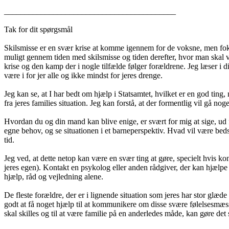
__________________________________________
Tak for dit spørgsmål
Skilsmisse er en svær krise at komme igennem for de voksne, men fokus
muligt gennem tiden med skilsmisse og tiden derefter, hvor man skal v
krise og den kamp der i nogle tilfælde følger forældrene. Jeg læser i 
være i for jer alle og ikke mindst for jeres drenge.
Jeg kan se, at I har bedt om hjælp i Statsamtet, hvilket er en god ting,
fra jeres families situation. Jeg kan forstå, at der formentlig vil gå noge
Hvordan du og din mand kan blive enige, er svært for mig at sige, ud fra
egne behov, og se situationen i et barneperspektiv. Hvad vil være bed
tid.
Jeg ved, at dette netop kan være en svær ting at gøre, specielt hvis kon
jeres egen). Kontakt en psykolog eller anden rådgiver, der kan hjælpe 
hjælp, råd og vejledning alene.
De fleste forældre, der er i lignende situation som jeres har stor glæd
godt at få noget hjælp til at kommunikere om disse svære følelsesmæssi
skal skilles og til at være familie på en anderledes måde, kan gøre 