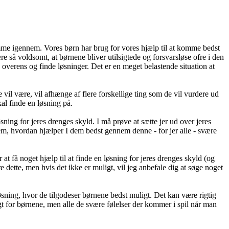
omme igennem. Vores børn har brug for vores hjælp til at komme bedst
så voldsomt, at børnene bliver utilsigtede og forsvarsløse ofre i den
 overens og finde løsninger. Det er en meget belastende situation at
e vil være, vil afhænge af flere forskellige ting som de vil vurdere ud
skal finde en løsning på.
øsning for jeres drenges skyld. I må prøve at sætte jer ud over jeres
em, hvordan hjælper I dem bedst gennem denne - for jer alle - svære
 at få noget hjælp til at finde en løsning for jeres drenges skyld (og
 dette, men hvis det ikke er muligt, vil jeg anbefale dig at søge noget
løsning, hvor de tilgodeser børnene bedst muligt. Det kan være rigtig
gt for børnene, men alle de svære følelser der kommer i spil når man