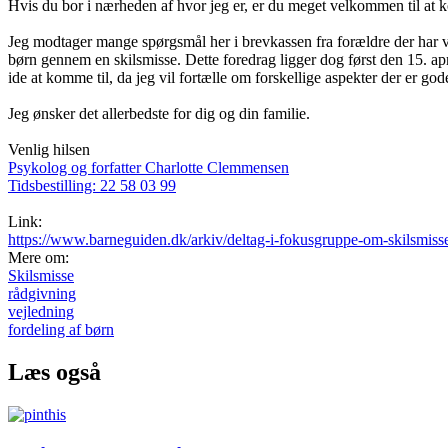
Hvis du bor i nærheden af hvor jeg er, er du meget velkommen til at konta
Jeg modtager mange spørgsmål her i brevkassen fra forældre der har va
børn gennem en skilsmisse. Dette foredrag ligger dog først den 15. apri
ide at komme til, da jeg vil fortælle om forskellige aspekter der er 
Jeg ønsker det allerbedste for dig og din familie.
Venlig hilsen
Psykolog og forfatter Charlotte Clemmensen
Tidsbestilling: 22 58 03 99
Link:
https://www.barneguiden.dk/arkiv/deltag-i-fokusgruppe-om-skilsmiss
Mere om:
Skilsmisse
rådgivning
vejledning
fordeling af børn
Læs også