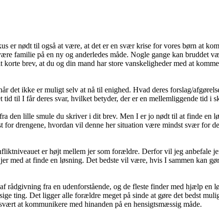
 er nødt til også at være, at det er en svær krise for vores børn at k
ære familie på en ny og anderledes måde. Nogle gange kan bruddet være 
dit korte brev, at du og din mand har store vanskeligheder med at komme
 når det ikke er muligt selv at nå til enighed. Hvad deres forslag/afgørels
t tid til I får deres svar, hvilket betyder, der er en mellemliggende tid i 
 den lille smule du skriver i dit brev. Men I er jo nødt til at finde en l
st for drengene, hvordan vil denne her situation være mindst svær for d
fliktniveauet er højt mellem jer som forældre. Derfor vil jeg anbefale jer
jer med at finde en løsning. Det bedste vil være, hvis I sammen kan gøre
e af rådgivning fra en udenforstående, og de fleste finder med hjælp en 
ge ting. Det ligger alle forældre meget på sinde at gøre det bedst muli
det svært at kommunikere med hinanden på en hensigtsmæssig måde.