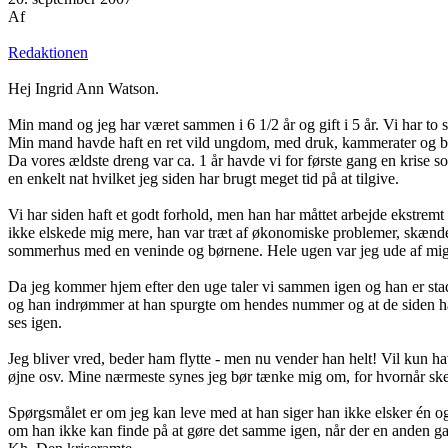
Af
Redaktionen
Hej Ingrid Ann Watson.
Min mand og jeg har været sammen i 6 1/2 år og gift i 5 år. Vi har to s
Min mand havde haft en ret vild ungdom, med druk, kammerater og bytu
Da vores ældste dreng var ca. 1 år havde vi for første gang en krise so
en enkelt nat hvilket jeg siden har brugt meget tid på at tilgive.
Vi har siden haft et godt forhold, men han har måttet arbejde ekstrem
ikke elskede mig mere, han var træt af økonomiske problemer, skænderi
sommerhus med en veninde og børnene. Hele ugen var jeg ude af mig 
Da jeg kommer hjem efter den uge taler vi sammen igen og han er stadig
og han indrømmer at han spurgte om hendes nummer og at de siden har 
ses igen.
Jeg bliver vred, beder ham flytte - men nu vender han helt! Vil kun hav
øjne osv. Mine nærmeste synes jeg bør tænke mig om, for hvornår ske
Spørgsmålet er om jeg kan leve med at han siger han ikke elsker én og d
om han ikke kan finde på at gøre det samme igen, når der en anden g