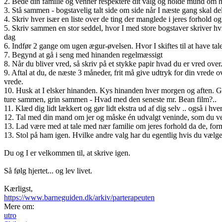
2. Bede din familie og venner respektere dit valg og holde mund om
3. Stå sammen - bogstavelig talt side om side når I næste gang skal 
4. Skriv hver især en liste over de ting der manglede i jeres forhold og 
5. Skriv sammen en stor seddel, hvor I med store bogstaver skriver hv
dag
6. Indfør 2 gange om ugen ægur-øvelsen. Hvor I skiftes til at have tal
7. Begynd at gå i seng med hinanden regelmæssigt
8. Når du bliver vred, så skriv på et stykke papir hvad du er vred over.
9. Aftal at du, de næste 3 måneder, frit må give udtryk for din vrede o
vrede.
10. Husk at I elsker hinanden. Kys hinanden hver morgen og aften. Gø
ture sammen, grin sammen - Hvad med den seneste mr. Bean film?..
11. Klæd dig lidt lækkert og gør lidt ekstra ud af dig selv .. også i hv
12. Tal med din mand om jer og måske én udvalgt veninde, som du ved
13. Lad være med at tale med nær familie om jeres forhold da de, forme
13. Stol på ham igen. Hvilke andre valg har du egentlig hvis du vælg
Du og I er velkommen til, at skrive igen.
Så følg hjertet... og lev livet.
Kærligst,
https://www.barneguiden.dk/arkiv/parterapeuten
Mere om:
utro