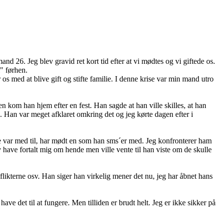
d 26. Jeg blev gravid ret kort tid efter at vi mødtes og vi giftede os.
" førhen.
 os med at blive gift og stifte familie. I denne krise var min mand utro
 kom han hjem efter en fest. Han sagde at han ville skilles, at han
 Han var meget afklaret omkring det og jeg kørte dagen efter i
kke var med til, har mødt en som han sms´er med. Jeg konfronterer ham
have fortalt mig om hende men ville vente til han viste om de skulle
nflikterne osv. Han siger han virkelig mener det nu, jeg har åbnet hans
ve det til at fungere. Men tilliden er brudt helt. Jeg er ikke sikker på