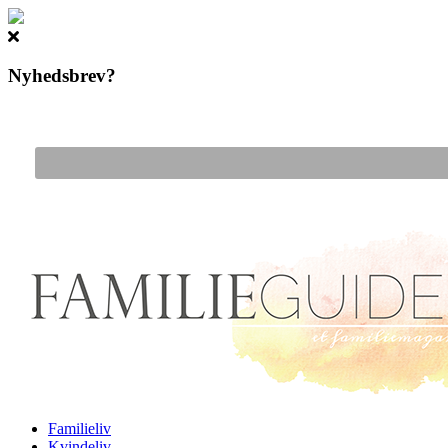
Nyhedsbrev?
Gå til hovedindhold
Familieliv
Kvindeliv