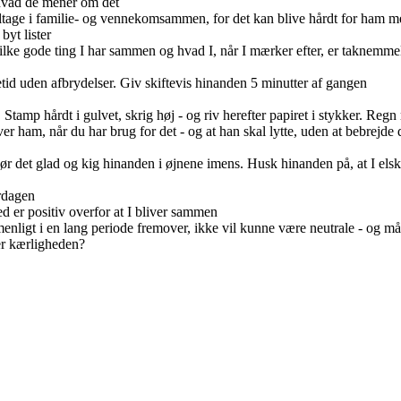
 hvad de mener om det
deltage i familie- og vennekomsammen, for det kan blive hårdt for ham
byt lister
ilke gode ting I har sammen og hvad I, når I mærker efter, er taknemme
etid uden afbrydelser. Giv skiftevis hinanden 5 minutter af gangen
 Stamp hårdt i gulvet, skrig høj - og riv herefter papiret i stykker. Regn
ver ham, når du har brug for det - og at han skal lytte, uden at bebrejd
r det glad og kig hinanden i øjnene imens. Husk hinanden på, at I elske
erdagen
 er positiv overfor at I bliver sammen
nligt i en lang periode fremover, ikke vil kunne være neutrale - og måsk
er kærligheden?