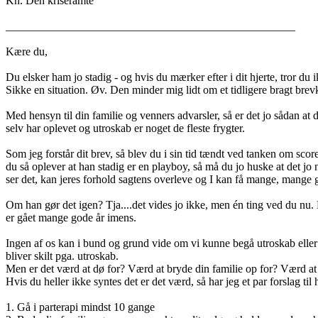
Kh. Den kriseramte
___________________________________________________
Kære du,
Du elsker ham jo stadig - og hvis du mærker efter i dit hjerte, tror du 
Sikke en situation. Øv. Den minder mig lidt om et tidligere bragt br
Med hensyn til din familie og venners advarsler, så er det jo sådan at 
selv har oplevet og utroskab er noget de fleste frygter.
Som jeg forstår dit brev, så blev du i sin tid tændt ved tanken om sco
du så oplever at han stadig er en playboy, så må du jo huske at det jo n
ser det, kan jeres forhold sagtens overleve og I kan få mange, mange
Om han gør det igen? Tja....det vides jo ikke, men én ting ved du nu.
er gået mange gode år imens.
Ingen af os kan i bund og grund vide om vi kunne begå utroskab eller o
bliver skilt pga. utroskab.
Men er det værd at dø for? Værd at bryde din familie op for? Værd at 
Hvis du heller ikke syntes det er det værd, så har jeg et par forslag t
1. Gå i parterapi mindst 10 gange