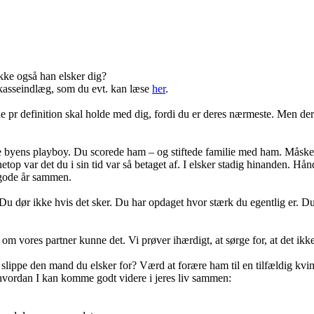
ikke også han elsker dig?
evkasseindlæg, som du evt. kan læse
her
.
de pr definition skal holde med dig, fordi du er deres nærmeste. Men der
re byens playboy. Du scorede ham – og stiftede familie med ham. Måske tr
etop var det du i sin tid var så betaget af. I elsker stadig hinanden. Hån
 gode år sammen.
 Du dør ikke hvis det sker. Du har opdaget hvor stærk du egentlig er. D
m vores partner kunne det. Vi prøver ihærdigt, at sørge for, at det ikke
slippe den mand du elsker for? Værd at forære ham til en tilfældig kvi
il hvordan I kan komme godt videre i jeres liv sammen: