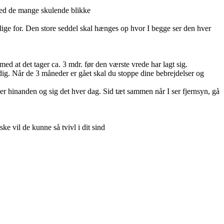
 med de mange skulende blikke
lige for. Den store seddel skal hænges op hvor I begge ser den hver
 med at det tager ca. 3 mdr. før den værste vrede har lagt sig.
e dig. Når de 3 måneder er gået skal du stoppe dine bebrejdelser og
r hinanden og sig det hver dag. Sid tæt sammen når I ser fjernsyn, gå
e vil de kunne så tvivl i dit sind