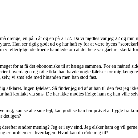
må drenge, en på 5 år og en på 2 1/2. Da vi mødtes var jeg 22 og min man
re. Han ser rigtig godt ud og har haft ry for at være byens "scorekarl
m vi efterfølgende troede handlede om at det hele var gået ret stærkt for
t meget for at få det økonomiske til at hænge sammen. For en måned siden
er i hverdagen og følte ikke han havde nogle følelser for mig længere.
selv, vi sms´ede med hinanden men han stod fast.
 afklaret. Ingen følelser. Så finder jeg ud af at han til den fest jeg i
haft kontakt via sms. De har ikke mødtes ifølge ham og han ville selv 
e mig, kan se alle sine fejl, kan godt se han har prøvet at flygte fra ko
r det igen?
erefter ændrer mening? Jeg er i syv sind. Jeg elsker ham og vil gerne ha
ang er problemer i hverdagen. Hvad kan du råde mig til?