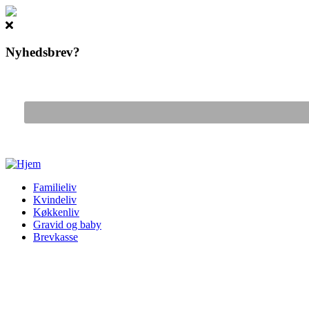
Nyhedsbrev?
Gå til hovedindhold
Familieliv
Kvindeliv
Køkkenliv
Gravid og baby
Brevkasse