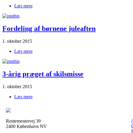
Læs mere
om For tidligt at børnene møder ny kæreste?
Fordeling af børnene juleaften
1. oktober 2015
Læs mere
om Fordeling|af|børnene|juleaften
3-årig præget af skilsmisse
1. oktober 2015
Læs mere
om 3-årig præget af skilsmisse
Rentemestervej 39
2400 København NV