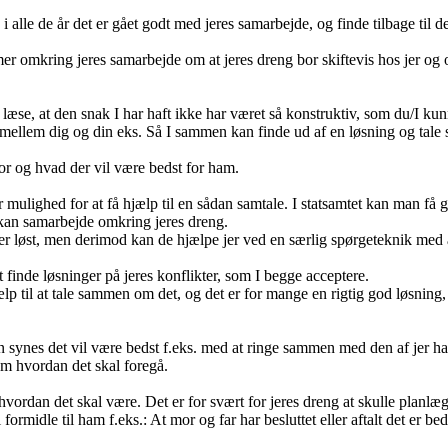
alle de år det er gået godt med jeres samarbejde, og finde tilbage til det
mer omkring jeres samarbejde om at jeres dreng bor skiftevis hos jer o
 læse, at den snak I har haft ikke har været så konstruktiv, som du/I kun
and mellem dig og din eks. Så I sammen kan finde ud af en løsning og ta
or og hvad der vil være bedst for ham.
er mulighed for at få hjælp til en sådan samtale. I statsamtet kan man f
kan samarbejde omkring jeres dreng.
r løst, men derimod kan de hjælpe jer ved en særlig spørgeteknik med at
t finde løsninger på jeres konflikter, som I begge acceptere.
ælp til at tale sammen om det, og det er for mange en rigtig god løsning,
n synes det vil være bedst f.eks. med at ringe sammen med den af jer ha
 om hvordan det skal foregå.
ordan det skal være. Det er for svært for jeres dreng at skulle planlægg
 formidle til ham f.eks.: At mor og far har besluttet eller aftalt det er b