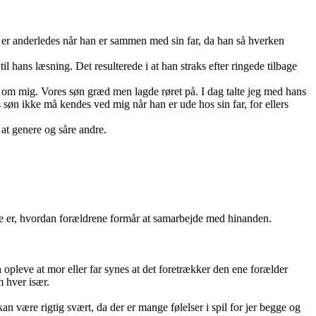
n er anderledes når han er sammen med sin far, da han så hverken
il hans læsning. Det resulterede i at han straks efter ringede tilbage
 om mig. Vores søn græd men lagde røret på. I dag talte jeg med hans
 søn ikke må kendes ved mig når han er ude hos sin far, for ellers
 at genere og såre andre.
misse er, hvordan forældrene formår at samarbejde med hinanden.
 opleve at mor eller far synes at det foretrækker den ene forælder
m hver især.
n være rigtig svært, da der er mange følelser i spil for jer begge og