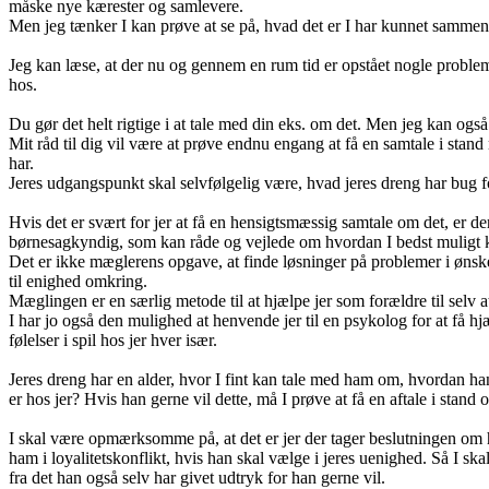
måske nye kærester og samlevere.
Men jeg tænker I kan prøve at se på, hvad det er I har kunnet sammen i 
Jeg kan læse, at der nu og gennem en rum tid er opstået nogle proble
hos.
Du gør det helt rigtige i at tale med din eks. om det. Men jeg kan også
Mit råd til dig vil være at prøve endnu engang at få en samtale i st
har.
Jeres udgangspunkt skal selvfølgelig være, hvad jeres dreng har bug f
Hvis det er svært for jer at få en hensigtsmæssig samtale om det, er d
børnesagkyndig, som kan råde og vejlede om hvordan I bedst muligt 
Det er ikke mæglerens opgave, at finde løsninger på problemer i ønske
til enighed omkring.
Mæglingen er en særlig metode til at hjælpe jer som forældre til selv a
I har jo også den mulighed at henvende jer til en psykolog for at få hj
følelser i spil hos jer hver især.
Jeres dreng har en alder, hvor I fint kan tale med ham om, hvordan ha
er hos jer? Hvis han gerne vil dette, må I prøve at få en aftale i stand
I skal være opmærksomme på, at det er jer der tager beslutningen om hv
ham i loyalitetskonflikt, hvis han skal vælge i jeres uenighed. Så I skal
fra det han også selv har givet udtryk for han gerne vil.