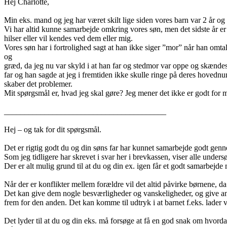
Hej Charlotte,
Min eks. mand og jeg har været skilt lige siden vores barn var 2 år og 
Vi har altid kunne samarbejde omkring vores søn, men det sidste år er
hilser eller vil kendes ved dem eller mig.
Vores søn har i fortrolighed sagt at han ikke siger ”mor” når han omtale
og
græd, da jeg nu var skyld i at han far og stedmor var oppe og skænde
far og han sagde at jeg i fremtiden ikke skulle ringe på deres hovednu
skaber det problemer.
Mit spørgsmål er, hvad jeg skal gøre? Jeg mener det ikke er godt for m
________________________________________
Hej – og tak for dit spørgsmål.
Det er rigtig godt du og din søns far har kunnet samarbejde godt gennem
Som jeg tidligere har skrevet i svar her i brevkassen, viser alle under
Der er alt mulig grund til at du og din ex. igen får et godt samarbejde
Når der er konflikter mellem forældre vil det altid påvirke børnene, da
Det kan give dem nogle besværligheder og vanskeligheder, og give anled
frem for den anden. Det kan komme til udtryk i at barnet f.eks. lader
Det lyder til at du og din eks. må forsøge at få en god snak om hvorda