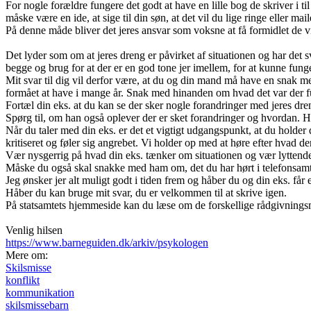
For nogle forældre fungere det godt at have en lille bog de skriver i 
måske være en ide, at sige til din søn, at det vil du lige ringe eller maile
På denne måde bliver det jeres ansvar som voksne at få formidlet de vig
Det lyder som om at jeres dreng er påvirket af situationen og har det 
begge og brug for at der er en god tone jer imellem, for at kunne fun
Mit svar til dig vil derfor være, at du og din mand må have en snak m
formået at have i mange år. Snak med hinanden om hvad det var der fu
Fortæl din eks. at du kan se der sker nogle forandringer med jeres dr
Spørg til, om han også oplever der er sket forandringer og hvordan.
Når du taler med din eks. er det et vigtigt udgangspunkt, at du holder 
kritiseret og føler sig angrebet. Vi holder op med at høre efter hvad d
Vær nysgerrig på hvad din eks. tænker om situationen og vær lyttende,
Måske du også skal snakke med ham om, det du har hørt i telefonsamtal
Jeg ønsker jer alt muligt godt i tiden frem og håber du og din eks. få
Håber du kan bruge mit svar, du er velkommen til at skrive igen.
På statsamtets hjemmeside kan du læse om de forskellige rådgivningsm
Venlig hilsen
https://www.barneguiden.dk/arkiv/psykologen
Mere om:
Skilsmisse
konflikt
kommunikation
skilsmissebarn