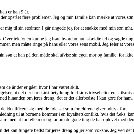
han er han 9 år.
 der opstået flere problemer. Jeg og min familie kan mærke at vores sø
r mig til sin stedmor. I går ringede jeg for at snakke med min søn mht. t
s. Over telefonen kunne jeg høre hvordan hun skældte ud og sagde ting
mmer, men måtte ringe på hans eller vores søns mobil. Jeg føler at vores
in søn at han på den måde skal afvise sin egen mor og familie, for ikke
 de år der er gået, hvor I har været skilt.
søgelser, at det der har størst betydning for børns trivsel efter en skils
 med hinanden om jeres dreng, det er det allerbedste I kan gøre for ham.
 de identificere sig med de følelser som forældrene giver udtryk for.
ning til at børnene kommer i en loyalitetskonflikt, hvis det f.eks. kan
 være med at fortælle mor og far om de gode ting de har oplevet med de
n det kan fungere bedst for jeres dreng og jer som voksne. Jeg ved det ka