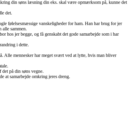
et omkring din søns læsning din eks. skal være opmærksom på, kunne det
le det.
 nogle følelsesmæssige vanskeligheder for ham. Han har brug for jer
en alle sammen.
 bor hos jer begge, og få genskabt det gode samarbejde som i har
andring i dette.
 på. Alle mennesker har meget svært ved at lytte, hvis man bliver
tale.
f det på din søns vegne.
måde at samarbejde omkring jeres dreng.