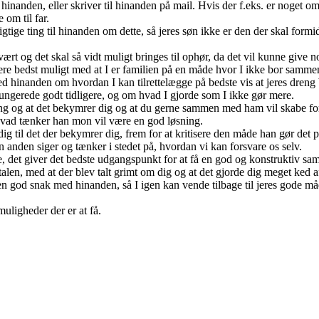
til hinanden, eller skriver til hinanden på mail. Hvis der f.eks. er nog
 om til far.
tige ting til hinanden om dette, så jeres søn ikke er den der skal formid
svært og det skal så vidt muligt bringes til ophør, da det vil kunne give
gere bedst muligt med at I er familien på en måde hvor I ikke bor samm
ed hinanden om hvordan I kan tilrettelægge på bedste vis at jeres dreng
ngerede godt tidligere, og om hvad I gjorde som I ikke gør mere.
eng og at det bekymrer dig og at du gerne sammen med ham vil skabe for
 Hvad tænker han mon vil være en god løsning.
dig til det der bekymrer dig, frem for at kritisere den måde han gør det
en anden siger og tænker i stedet på, hvordan vi kan forsvare os selv.
 det giver det bedste udgangspunkt for at få en god og konstruktiv sam
en, med at der blev talt grimt om dig og at det gjorde dig meget ked a
r en god snak med hinanden, så I igen kan vende tilbage til jeres gode 
uligheder der er at få.