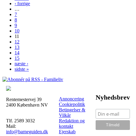
‹ forrige
Sider
…
7
8
9
10
11
12
13
14
15
næste ›
sidste »
Nyhedsbrev
Annoncering
Rentemestervej 39
Cookiepolitik
2400 København NV
Betingelser &
Vilkår
Tlf. 2589 3032
Redaktion og
Mail:
kontakt
info@barneguiden.dk
Ejerskab