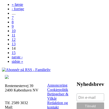
« første
‹ forrige
…
7
8
9
10
11
12
13
14
15
næste ›
sidste »
Nyhedsbrev
Annoncering
Rentemestervej 39
Cookiepolitik
2400 København NV
Betingelser &
Vilkår
Tlf. 2589 3032
Redaktion og
Mail:
kontakt