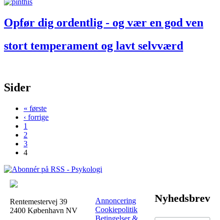
Opfør dig ordentlig - og vær en god ven
stort temperament og lavt selvværd
Sider
« første
‹ forrige
1
2
3
4
Nyhedsbrev
Annoncering
Rentemestervej 39
Cookiepolitik
2400 København NV
Betingelser &