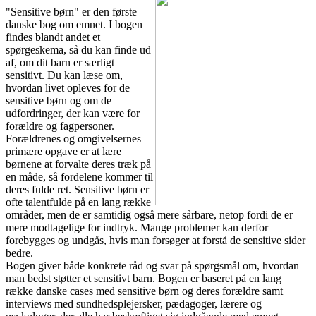
"Sensitive børn" er den første
danske bog om emnet. I bogen
findes blandt andet et
spørgeskema, så du kan finde ud
af, om dit barn er særligt
sensitivt. Du kan læse om,
hvordan livet opleves for de
sensitive børn og om de
udfordringer, der kan være for
forældre og fagpersoner.
Forældrenes og omgivelsernes
primære opgave er at lære
børnene at forvalte deres træk på
en måde, så fordelene kommer til
deres fulde ret. Sensitive børn er
ofte talentfulde på en lang række
områder, men de er samtidig også mere sårbare, netop fordi de er
mere modtagelige for indtryk. Mange problemer kan derfor
forebygges og undgås, hvis man forsøger at forstå de sensitive sider
bedre.
Bogen giver både konkrete råd og svar på spørgsmål om, hvordan
man bedst støtter et sensitivt barn. Bogen er baseret på en lang
række danske cases med sensitive børn og deres forældre samt
interviews med sundhedsplejersker, pædagoger, lærere og