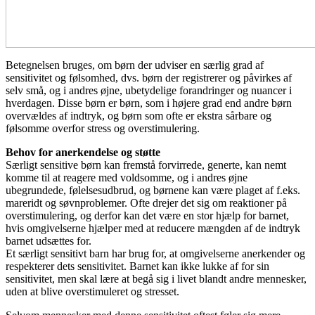
Betegnelsen bruges, om børn der udviser en særlig grad af
sensitivitet og følsomhed, dvs. børn der registrerer og påvirkes af
selv små, og i andres øjne, ubetydelige forandringer og nuancer i
hverdagen. Disse børn er børn, som i højere grad end andre børn
overvældes af indtryk, og børn som ofte er ekstra sårbare og
følsomme overfor stress og overstimulering.
Behov for anerkendelse og støtte
Særligt sensitive børn kan fremstå forvirrede, generte, kan nemt
komme til at reagere med voldsomme, og i andres øjne
ubegrundede, følelsesudbrud, og børnene kan være plaget af f.eks.
mareridt og søvnproblemer. Ofte drejer det sig om reaktioner på
overstimulering, og derfor kan det være en stor hjælp for barnet,
hvis omgivelserne hjælper med at reducere mængden af de indtryk
barnet udsættes for.
Et særligt sensitivt barn har brug for, at omgivelserne anerkender og
respekterer dets sensitivitet. Barnet kan ikke lukke af for sin
sensitivitet, men skal lære at begå sig i livet blandt andre mennesker,
uden at blive overstimuleret og stresset.