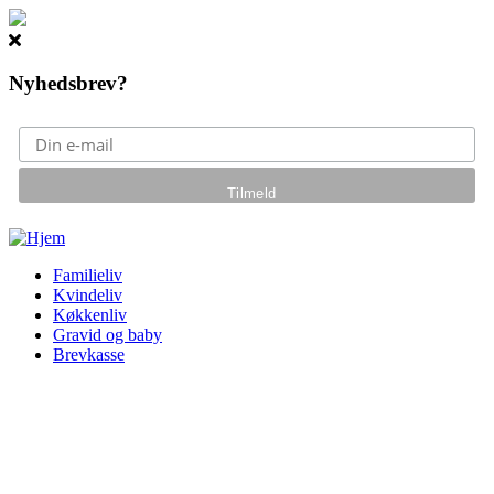
Nyhedsbrev?
Gå til hovedindhold
Familieliv
Kvindeliv
Køkkenliv
Gravid og baby
Brevkasse