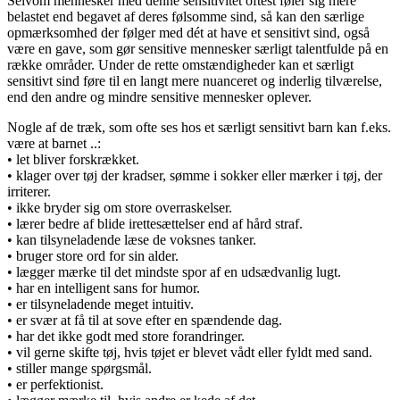
Selvom mennesker med denne sensitivitet oftest føler sig mere
belastet end begavet af deres følsomme sind, så kan den særlige
opmærksomhed der følger med dét at have et sensitivt sind, også
være en gave, som gør sensitive mennesker særligt talentfulde på en
række områder. Under de rette omstændigheder kan et særligt
sensitivt sind føre til en langt mere nuanceret og inderlig tilværelse,
end den andre og mindre sensitive mennesker oplever.
Nogle af de træk, som ofte ses hos et særligt sensitivt barn kan f.eks.
være at barnet ..:
• let bliver forskrækket.
• klager over tøj der kradser, sømme i sokker eller mærker i tøj, der
irriterer.
• ikke bryder sig om store overraskelser.
• lærer bedre af blide irettesættelser end af hård straf.
• kan tilsyneladende læse de voksnes tanker.
• bruger store ord for sin alder.
• lægger mærke til det mindste spor af en udsædvanlig lugt.
• har en intelligent sans for humor.
• er tilsyneladende meget intuitiv.
• er svær at få til at sove efter en spændende dag.
• har det ikke godt med store forandringer.
• vil gerne skifte tøj, hvis tøjet er blevet vådt eller fyldt med sand.
• stiller mange spørgsmål.
• er perfektionist.