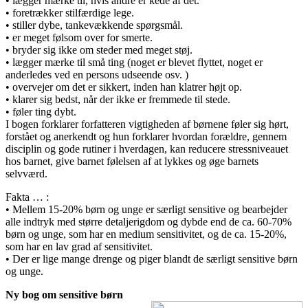
• lægger mærke til, hvis andre er kede af det.
• foretrækker stilfærdige lege.
• stiller dybe, tankevækkende spørgsmål.
• er meget følsom over for smerte.
• bryder sig ikke om steder med meget støj.
• lægger mærke til små ting (noget er blevet flyttet, noget er
anderledes ved en persons udseende osv. )
• overvejer om det er sikkert, inden han klatrer højt op.
• klarer sig bedst, når der ikke er fremmede til stede.
• føler ting dybt.
I bogen forklarer forfatteren vigtigheden af børnene føler sig hørt,
forstået og anerkendt og hun forklarer hvordan forældre, gennem
disciplin og gode rutiner i hverdagen, kan reducere stressniveauet
hos barnet, give barnet følelsen af at lykkes og øge barnets
selvværd.
Fakta … :
• Mellem 15-20% børn og unge er særligt sensitive og bearbejder
alle indtryk med større detaljerigdom og dybde end de ca. 60-70%
børn og unge, som har en medium sensitivitet, og de ca. 15-20%,
som har en lav grad af sensitivitet.
• Der er lige mange drenge og piger blandt de særligt sensitive børn
og unge.
Ny bog om sensitive børn