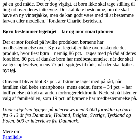
på en god måde. Det er dog vigtigt, at børn ikke skal tage stilling til
ting ud over deres fatteevne. De skal ikke bestemme, om de skal
have en ny vinterjakke, men de kan godt være med til at bestemme
farven eller modellen,” forklarer Charite Bertelsen.
Børn bestemmer legetøjet – far og mor smartphonen
Der er stor forskel på hvilke produkter, børnene har
medbestemmelse over. Køb af legetøj er ikke overraskende det
produkt, hvor flest børn – nemlig 86 pct. - tages med på råd af deres
forældre. 80 pct. af danske børn har medbestemmelse, når der skal
vælges oplevelser, mens 75 pct. spørges til råds, når der skal købes
nyt tøj.
Omvendt bliver blot 37 pct. af børnene taget med på råd, når
familien skal købe smartphones, mens endnu færre – 34 pct. – har
indflydelse på køb af anden forbrugerelektronik. Nederst på listen er
valg af familiebilen, som 19 pct. af børnene har medbestemmelse på.
Undersøgelsen bygger på interviews med 3.600 forældre og børn
fra 6-13 år fra Danmark, Holland, Belgien, Sverige, Tyskland og
Polen. 600 er interviews fra Danmark.
Mere om:
Familieliv