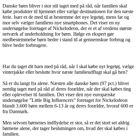
Danske børn bliver i stor stil taget med på råd, når familien skal
købe produkter til hjemmet eller vælge destinationen for den næste
ferie. Især er de med til at bestemme det nye legetøj, mens far og
mor selv vælger familiens nye smartphones. Det viser en ny
undersøgelse foretaget af Nickelodeon, der er et af verdens største
netværk af underholdning for børn. Ifølge en ekspert gør
medbestemmelse børn bedre i stand til at gennemskue forbrug og
blive bedre forbrugere.
Har du taget dit barn med på råd, når I skal købe nyt legetøj, vælge
vinterjakke eller beslutte hvor næste familieudflugt skal gå hen?
Så er du langt fra alene. Næsten alle danske børn (97 pct.) bliver
nemlig taget med på råd af deres forældre, når der skal købes ting
eller oplevelser til familien. Det viser den nye europæiske
undersøgelse ”Little Big Influencers” foretaget for Nickelodeon
blandt 3.600 børn mellem 6-13 år og deres forældre, hvoraf 600 er
fra Danmark.
Men selvom børnenes indflydelse er stor, så er det stort set aldrig
børnene alene, der tager beslutningen om, hvad der skal købes i
familien.