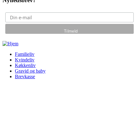
Nyhedsbrev?
Gå til hovedindhold
Familieliv
Kvindeliv
Køkkenliv
Gravid og baby
Brevkasse