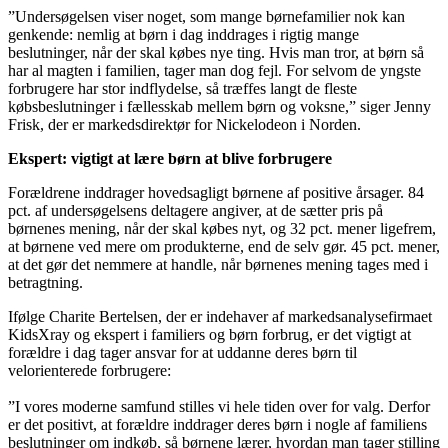
”Undersøgelsen viser noget, som mange børnefamilier nok kan
genkende: nemlig at børn i dag inddrages i rigtig mange
beslutninger, når der skal købes nye ting. Hvis man tror, at børn så
har al magten i familien, tager man dog fejl. For selvom de yngste
forbrugere har stor indflydelse, så træffes langt de fleste
købsbeslutninger i fællesskab mellem børn og voksne,” siger Jenny
Frisk, der er markedsdirektør for Nickelodeon i Norden.
Ekspert: vigtigt at lære børn at blive forbrugere
Forældrene inddrager hovedsagligt børnene af positive årsager. 84
pct. af undersøgelsens deltagere angiver, at de sætter pris på
børnenes mening, når der skal købes nyt, og 32 pct. mener ligefrem,
at børnene ved mere om produkterne, end de selv gør. 45 pct. mener,
at det gør det nemmere at handle, når børnenes mening tages med i
betragtning.
Ifølge Charite Bertelsen, der er indehaver af markedsanalysefirmaet
KidsXray og ekspert i familiers og børn forbrug, er det vigtigt at
forældre i dag tager ansvar for at uddanne deres børn til
velorienterede forbrugere:
”I vores moderne samfund stilles vi hele tiden over for valg. Derfor
er det positivt, at forældre inddrager deres børn i nogle af familiens
beslutninger om indkøb, så børnene lærer, hvordan man tager stilling