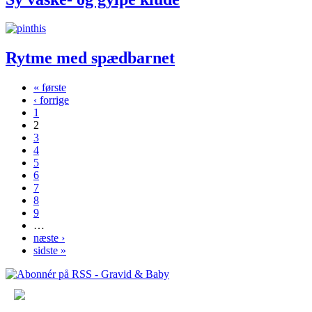
Rytme med spædbarnet
« første
‹ forrige
Sider
1
2
3
4
5
6
7
8
9
…
næste ›
sidste »