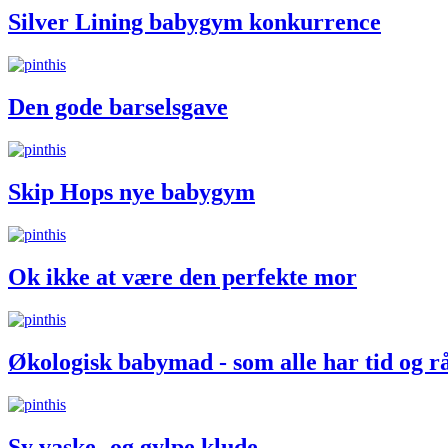
Silver Lining babygym konkurrence
Den gode barselsgave
Skip Hops nye babygym
Ok ikke at være den perfekte mor
Økologisk babymad - som alle har tid og rå
Sy vaske- og gylpe klude