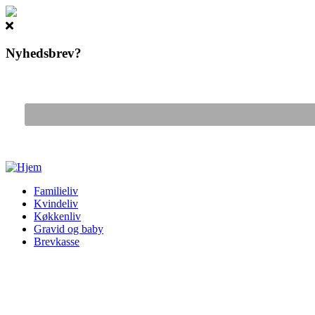
Nyhedsbrev?
Gå til hovedindhold
Familieliv
Kvindeliv
Køkkenliv
Gravid og baby
Brevkasse