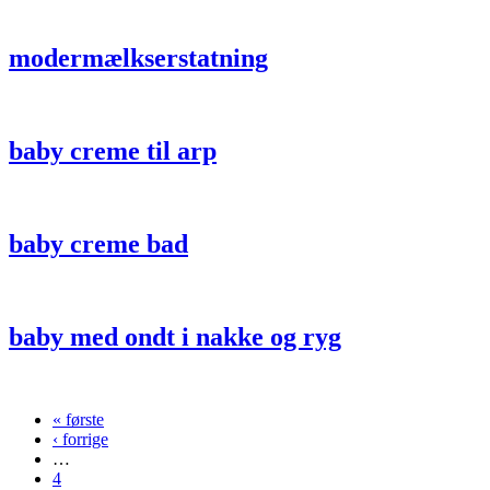
modermælkserstatning
baby creme til arp
baby creme bad
baby med ondt i nakke og ryg
« første
Sider
‹ forrige
…
4