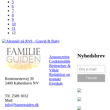
5
6
7
8
9
10
11
12
Nyhedsbrev
Annoncering
Cookiepolitik
Betingelser &
Vilkår
Redaktion og
Rentemestervej 39
kontakt
2400 København NV
Ejerskab
Tlf. 2589 3032
Mail:
info@barneguiden.dk