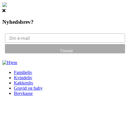
Nyhedsbrev?
Gå til hovedindhold
Familieliv
Kvindeliv
Køkkenliv
Gravid og baby
Brevkasse