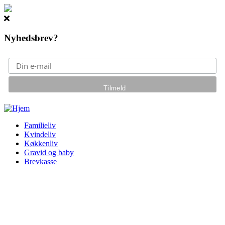
Nyhedsbrev?
Gå til hovedindhold
Familieliv
Kvindeliv
Køkkenliv
Gravid og baby
Brevkasse