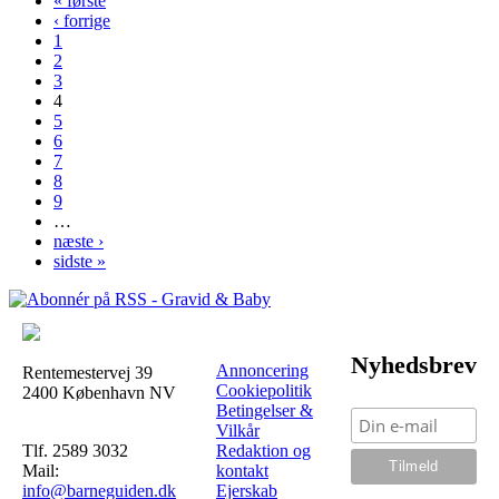
« første
Sider
‹ forrige
1
2
3
4
5
6
7
8
9
…
næste ›
sidste »
Nyhedsbrev
Annoncering
Rentemestervej 39
Cookiepolitik
2400 København NV
Betingelser &
Vilkår
Tlf. 2589 3032
Redaktion og
Mail:
kontakt
info@barneguiden.dk
Ejerskab