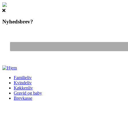
Nyhedsbrev?
Gå til hovedindhold
Familieliv
Kvindeliv
Køkkenliv
Gravid og baby
Brevkasse