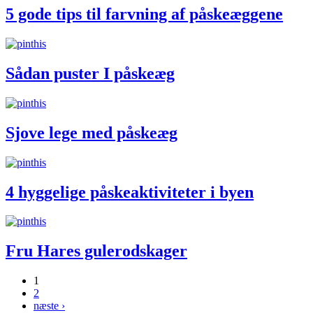
5 gode tips til farvning af påskeæggene
Sådan puster I påskeæg
Sjove lege med påskeæg
4 hyggelige påskeaktiviteter i byen
Fru Hares gulerodskager
1
2
Sider
næste ›