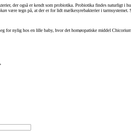
kterier, der også er kendt som probiotika. Probiotika findes naturligt
b
kan
være tegn på, at der er for lidt mælkesyrebakterier i tarmsystemet.
g for nylig hos en lille baby, hvor det homøopatiske middel Chicorium
?