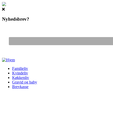
Nyhedsbrev?
Gå til hovedindhold
Familieliv
Kvindeliv
Køkkenliv
Gravid og baby
Brevkasse