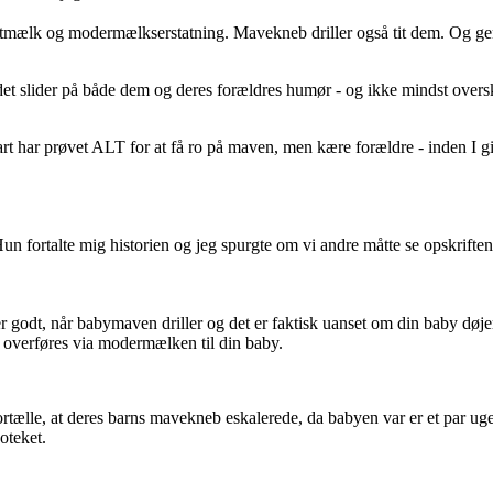
ælk og modermælkserstatning. Mavekneb driller også tit dem. Og genere
et slider på både dem og deres forældres humør - og ikke mindst oversku
rt har prøvet ALT for at få ro på maven, men kære forældre - inden I gi
un fortalte mig historien og jeg spurgte om vi andre måtte se opskrifte
r godt, når babymaven driller og det er faktisk uanset om din baby døje
an overføres via modermælken til din baby.
tælle, at deres barns mavekneb eskalerede, da babyen var er et par ug
oteket.