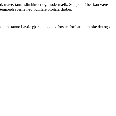
 i hud, mave, tarm, slimhinder og modermælk. Semperdråber kan være
 Semperdråberne hed tidligere biogaia-dråber.
 cum stanno havde gjort en positiv forskel for ham – måske det også