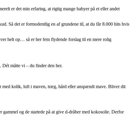
lt er det min erfaring, at rigtig mange babyer på et eller andet
d. Så det er formodentlig en af grundene til, at du får 8.000 hits hvis
ver helt op… så er her fem flydende forslag til en mere rolig
n. Dét måtte vi –
du finder den her
.
r med kolik, luft i maven, træg, hård eller anspændt mave. Bliver dit
er gammel og de startede på at give d-dråber med kokosolie. Derfor