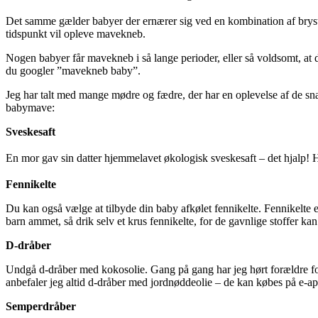
Det samme gælder babyer der ernærer sig ved en kombination af brystm
tidspunkt vil opleve mavekneb.
Nogen babyer får mavekneb i så lange perioder, eller så voldsomt, at d
du googler ”mavekneb baby”.
Jeg har talt med mange mødre og fædre, der har en oplevelse af de sna
babymave:
Sveskesaft
En mor gav sin datter hjemmelavet økologisk sveskesaft – det hjalp! H
Fennikelte
Du kan også vælge at tilbyde din baby afkølet fennikelte. Fennikelte e
barn ammet, så drik selv et krus fennikelte, for de gavnlige stoffer k
D-dråber
Undgå d-dråber med kokosolie. Gang på gang har jeg hørt forældre for
anbefaler jeg altid d-dråber med jordnøddeolie – de kan købes på e-ap
Semperdråber