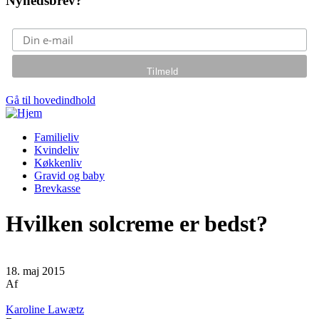
Nyhedsbrev?
Gå til hovedindhold
Familieliv
Kvindeliv
Køkkenliv
Gravid og baby
Brevkasse
Hvilken solcreme er bedst?
18. maj 2015
Af
Karoline Lawætz