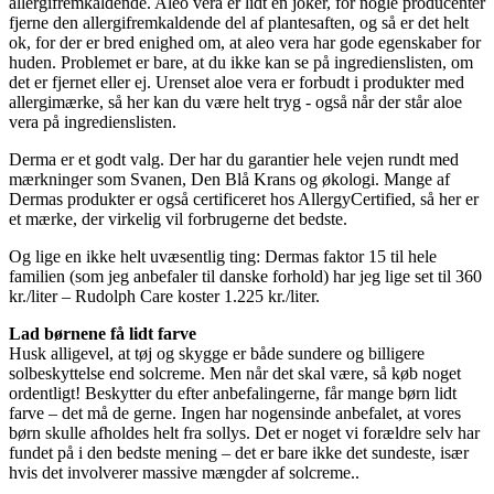
allergifremkaldende. Aleo vera er lidt en joker, for nogle producenter
fjerne den allergifremkaldende del af plantesaften, og så er det helt
ok, for der er bred enighed om, at aleo vera har gode egenskaber for
huden. Problemet er bare, at du ikke kan se på ingredienslisten, om
det er fjernet eller ej. Urenset aloe vera er forbudt i produkter med
allergimærke, så her kan du være helt tryg - også når der står aloe
vera på ingredienslisten.
Derma er et godt valg. Der har du garantier hele vejen rundt med
mærkninger som Svanen, Den Blå Krans og økologi. Mange af
Dermas produkter er også certificeret hos AllergyCertified, så her er
et mærke, der virkelig vil forbrugerne det bedste.
Og lige en ikke helt uvæsentlig ting: Dermas faktor 15 til hele
familien (som jeg anbefaler til danske forhold) har jeg lige set til 360
kr./liter – Rudolph Care koster 1.225 kr./liter.
Lad børnene få lidt farve
Husk alligevel, at tøj og skygge er både sundere og billigere
solbeskyttelse end solcreme. Men når det skal være, så køb noget
ordentligt! Beskytter du efter anbefalingerne, får mange børn lidt
farve – det må de gerne. Ingen har nogensinde anbefalet, at vores
børn skulle afholdes helt fra sollys. Det er noget vi forældre selv har
fundet på i den bedste mening – det er bare ikke det sundeste, især
hvis det involverer massive mængder af solcreme..