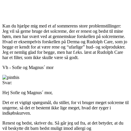
Kan du hjælpe mig med et af sommerens store problemstillinger:
Jeg vil så gerne bruge det solcreme, der er renest og bedst til mine
børn, men har svært ved at gennemskue forskellen på solcremerne.
Hvad er eksempelvis forskellen på Derma og Rudolph Care, som jo
begge er kendt for at være rene og “ufarlige” hud- og solprodukter.
Jeg er nemlig glad for begge, men har f.eks. læst at Rudolph Care
har et filter, som ikke skulle være så godt.
Vh - Sofie og Magnus´ mor
Svar:
Hej Sofie og Magnus´ mor,
Det er et vigtigt spørgsmål, du stiller, for vi bruger meget solcreme til
ungerne, så det er bestemt ikke lige meget, hvad der ryger i
indkøbskurven.
Renest og bedst, skriver du. Så går jeg ud fra, at det betyder, at du
vil beskytte dit barn bedst muligt imod allergi og