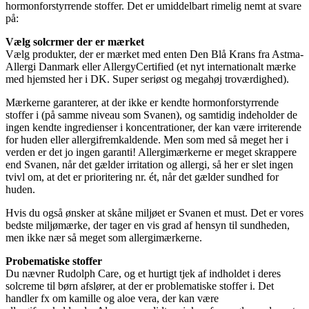
hormonforstyrrende stoffer. Det er umiddelbart rimelig nemt at svare
på:
Vælg solcrmer der er mærket
Vælg produkter, der er mærket med enten Den Blå Krans fra Astma-
Allergi Danmark eller AllergyCertified (et nyt internationalt mærke
med hjemsted her i DK. Super seriøst og megahøj troværdighed).
Mærkerne garanterer, at der ikke er kendte hormonforstyrrende
stoffer i (på samme niveau som Svanen), og samtidig indeholder de
ingen kendte ingredienser i koncentrationer, der kan være irriterende
for huden eller allergifremkaldende. Men som med så meget her i
verden er det jo ingen garanti! Allergimærkerne er meget skrappere
end Svanen, når det gælder irritation og allergi, så her er slet ingen
tvivl om, at det er prioritering nr. ét, når det gælder sundhed for
huden.
Hvis du også ønsker at skåne miljøet er Svanen et must. Det er vores
bedste miljømærke, der tager en vis grad af hensyn til sundheden,
men ikke nær så meget som allergimærkerne.
Probematiske stoffer
Du nævner Rudolph Care, og et hurtigt tjek af indholdet i deres
solcreme til børn afslører, at der er problematiske stoffer i. Det
handler fx om kamille og aloe vera, der kan være