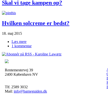
Skal vi tage kampen op?
Hvilken solcreme er bedst?
18. maj 2015
Læs mere
om Hvilken|solcreme|er bedst?
1 kommentar
Rentemestervej 39
2400 København NV
Tlf. 2589 3032
Mail:
info@barneguiden.dk