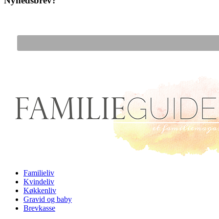
Nyhedsbrev?
Gå til hovedindhold
Familieliv
Kvindeliv
Køkkenliv
Gravid og baby
Brevkasse