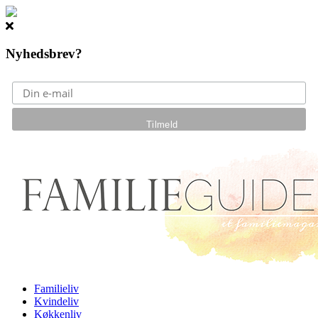
Nyhedsbrev?
Gå til hovedindhold
Familieliv
Kvindeliv
Køkkenliv