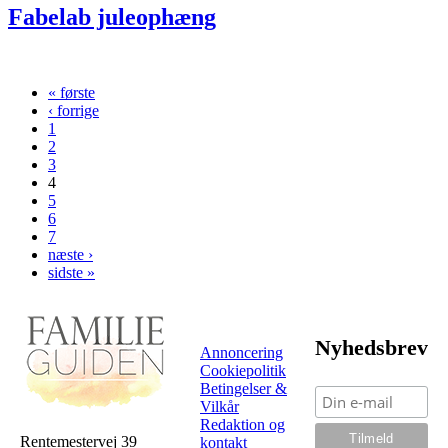
Fabelab juleophæng
« første
Sider
‹ forrige
1
2
3
4
5
6
7
næste ›
sidste »
Nyhedsbrev
Annoncering
Cookiepolitik
Betingelser &
Vilkår
Redaktion og
Rentemestervej 39
kontakt