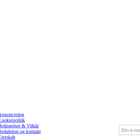
Annoncering
Cookiepolitik
Betingelser & Vilkår
Redaktion og kontakt
Ejerskab