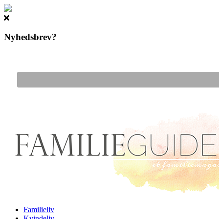
Nyhedsbrev?
Gå til hovedindhold
Familieliv
Kvindeliv