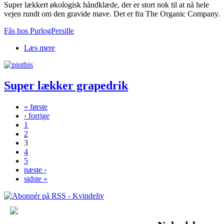
Super lækkert økologisk håndklæde, der er stort nok til at nå hele
vejen rundt om den gravide mave. Det er fra The Organic Company.
Fås hos PurlogPersille
Læs mere
om Stort økologisk håndklæde
Super lækker grapedrik
« første
‹ forrige
Sider
1
2
3
4
5
næste ›
sidste »