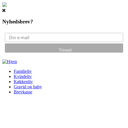
Nyhedsbrev?
Gå til hovedindhold
Familieliv
Kvindeliv
Køkkenliv
Gravid og baby
Brevkasse