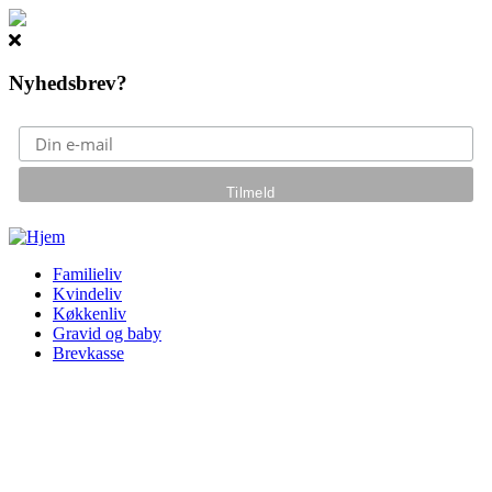
Nyhedsbrev?
Gå til hovedindhold
Familieliv
Kvindeliv
Køkkenliv
Gravid og baby
Brevkasse