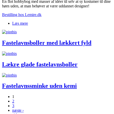
En flot hobbybog med masser af idéer til selv at sy kostumer til dine
børn uden, at man behøver at være uddannet designer!
Bestilling hos Lemire.dk
Læs mere
om Klæd dig ud! Fastelavn DIY
Fastelavnsboller med lækkert fyld
Lækre glade fastelavnsboller
Fastelavnssminke uden kemi
1
2
Sider
3
næste ›