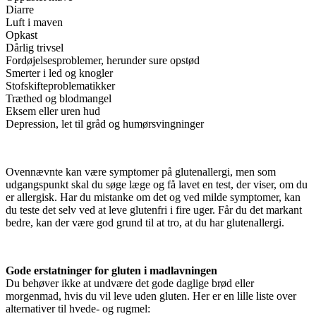
Diarre
Luft i maven
Opkast
Dårlig trivsel
Fordøjelsesproblemer, herunder sure opstød
Smerter i led og knogler
Stofskifteproblematikker
Træthed og blodmangel
Eksem eller uren hud
Depression, let til gråd og humørsvingninger
Ovennævnte kan være symptomer på glutenallergi, men som
udgangspunkt skal du søge læge og få lavet en test, der viser, om du
er allergisk. Har du mistanke om det og ved milde symptomer, kan
du teste det selv ved at leve glutenfri i fire uger. Får du det markant
bedre, kan der være god grund til at tro, at du har glutenallergi.
Gode erstatninger for gluten i madlavningen
Du behøver ikke at undvære det gode daglige brød eller
morgenmad, hvis du vil leve uden gluten. Her er en lille liste over
alternativer til hvede- og rugmel: