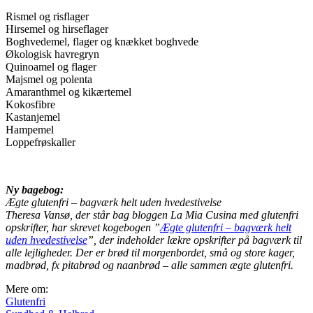
Rismel og risflager
Hirsemel og hirseflager
Boghvedemel, flager og knækket boghvede
Økologisk havregryn
Quinoamel og flager
Majsmel og polenta
Amaranthmel og kikærtemel
Kokosfibre
Kastanjemel
Hampemel
Loppefrøskaller
Ny bagebog:
Ægte glutenfri – bagværk helt uden hvedestivelse
Theresa Vansø, der står bag bloggen La Mia Cusina med glutenfri
opskrifter, har skrevet kogebogen ”
Ægte glutenfri – bagværk helt
uden hvedestivelse
”, der indeholder lækre opskrifter på bagværk til
alle lejligheder. Der er brød til morgenbordet, små og store kager,
madbrød, fx pitabrød og naanbrød – alle sammen ægte glutenfri.
Mere om:
Glutenfri