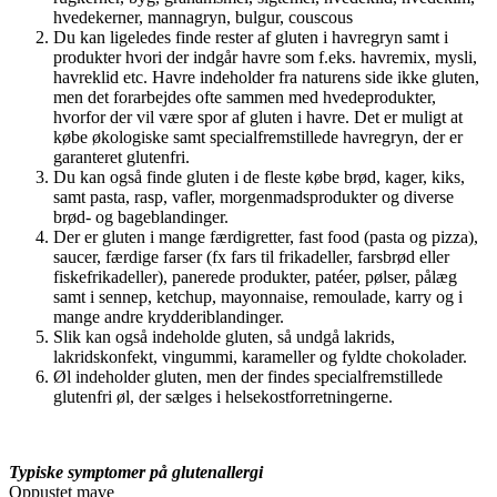
hvedekerner, mannagryn, bulgur, couscous
Du kan ligeledes finde rester af gluten i havregryn samt i
produkter hvori der indgår havre som f.eks. havremix, mysli,
havreklid etc. Havre indeholder fra naturens side ikke gluten,
men det forarbejdes ofte sammen med hvedeprodukter,
hvorfor der vil være spor af gluten i havre. Det er muligt at
købe økologiske samt specialfremstillede havregryn, der er
garanteret glutenfri.
Du kan også finde gluten i de fleste købe brød, kager, kiks,
samt pasta, rasp, vafler, morgenmadsprodukter og diverse
brød- og bageblandinger.
Der er gluten i mange færdigretter, fast food (pasta og pizza),
saucer, færdige farser (fx fars til frikadeller, farsbrød eller
fiskefrikadeller), panerede produkter, patéer, pølser, pålæg
samt i sennep, ketchup, mayonnaise, remoulade, karry og i
mange andre krydderiblandinger.
Slik kan også indeholde gluten, så undgå lakrids,
lakridskonfekt, vingummi, karameller og fyldte chokolader.
Øl indeholder gluten, men der findes specialfremstillede
glutenfri øl, der sælges i helsekostforretningerne.
Typiske symptomer på glutenallergi
Oppustet mave