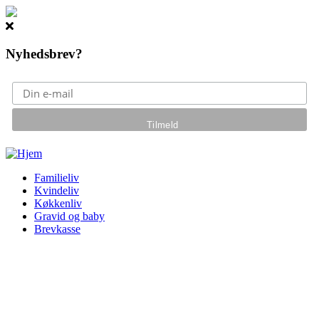
Nyhedsbrev?
Gå til hovedindhold
Familieliv
Kvindeliv
Køkkenliv
Gravid og baby
Brevkasse