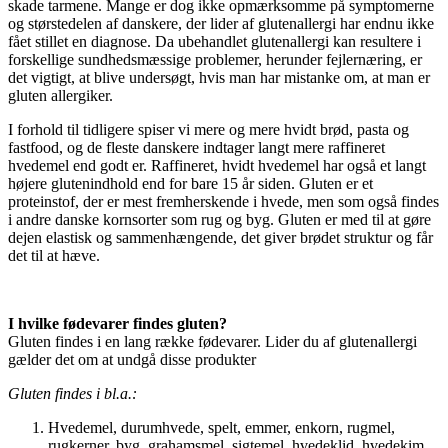
skade tarmene. Mange er dog ikke opmærksomme på symptomerne
og størstedelen af danskere, der lider af glutenallergi har endnu ikke
fået stillet en diagnose. Da ubehandlet glutenallergi kan resultere i
forskellige sundhedsmæssige problemer, herunder fejlernæring, er
det vigtigt, at blive undersøgt, hvis man har mistanke om, at man er
gluten allergiker.
I forhold til tidligere spiser vi mere og mere hvidt brød, pasta og
fastfood, og de fleste danskere indtager langt mere raffineret
hvedemel end godt er. Raffineret, hvidt hvedemel har også et langt
højere glutenindhold end for bare 15 år siden. Gluten er et
proteinstof, der er mest fremherskende i hvede, men som også findes
i andre danske kornsorter som rug og byg. Gluten er med til at gøre
dejen elastisk og sammenhængende, det giver brødet struktur og får
det til at hæve.
I hvilke fødevarer findes gluten?
Gluten findes i en lang række fødevarer. Lider du af glutenallergi
gælder det om at undgå disse produkter
Gluten findes i bl.a.:
Hvedemel, durumhvede, spelt, emmer, enkorn, rugmel,
rugkerner, byg, grahamsmel, sigtemel, hvedeklid, hvedekim,