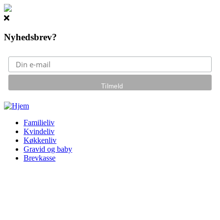
Nyhedsbrev?
Gå til hovedindhold
Familieliv
Kvindeliv
Køkkenliv
Gravid og baby
Brevkasse