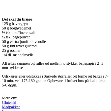
Det skal du bruge
125 g havregryn
50 g boghvedemel
½ tsk. uraffineret salt
½ tsk. bagepulver
50 g ekstra jomfruolivenolie
50 g fint revet gulerod
25 g rosiner
1/4 dl. mandelmælk
Alt æltes sammen og rulles ud mellem to stykker bagepapir i 2- 3
mm. tykkelse.
Udskæres eller udstikkes i ønskede størrelser og forme og bages i 7-
10 min. ved 175-180 grader. Opbevares i lufttæt box på køl i cirka
5-6 døgn.
Mere om:
Glutenfri
Madpakker