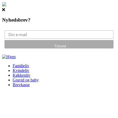
Nyhedsbrev?
Gå til hovedindhold
Familieliv
Kvindeliv
Køkkenliv
Gravid og baby
Brevkasse