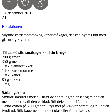
14. december 2016
Af
Redaktionen
Skønne kardemomme- og kanelsmåkager, der kan pyntes fint med
glasur og krymmel.
Til ca. 60 stk. småkager skal du bruge
200 g smør
350 g mel
1 tsk. vaniliesukker
1 tsk. kardemomme
1 tsk. kanel
85 g sukker
1 æg
Sådan gør du
Smuldr smørret i melet. Tilsæt de andre ingredienser og ælt dejen
med hænderne, til den er blød. Stil dejen koldt 1/2 time.
Tænd ovnen på 200 grader. Drys mel på køkkenbordet, og rul dejen
tyndt ud. Stik kagerne ud med et glas eller form, f.eks. stjerner.