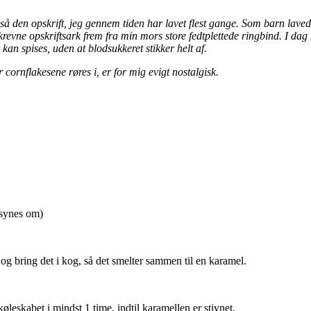
gså den opskrift, jeg gennem tiden har lavet flest gange. Som barn laved
skrevne opskriftsark frem fra min mors store fedtplettede ringbind. I dag
an spises, uden at blodsukkeret stikker helt af.
ornflakesene røres i, er for mig evigt nostalgisk.
u synes om)
g bring det i kog, så det smelter sammen til en karamel.
øleskabet i mindst 1 time, indtil karamellen er stivnet.