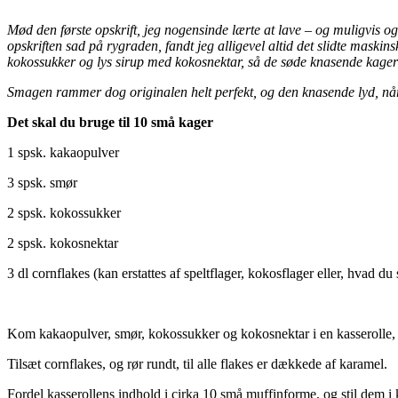
Mød den første opskrift, jeg nogensinde lærte at lave – og muligvis o
opskriften sad på rygraden, fandt jeg alligevel altid det slidte maskin
kokossukker og lys sirup med kokosnektar, så de søde knasende kager k
Smagen rammer dog originalen helt perfekt, og den knasende lyd, når c
Det skal du bruge til 10 små kager
1 spsk. kakaopulver
3 spsk. smør
2 spsk. kokossukker
2 spsk. kokosnektar
3 dl cornflakes (kan erstattes af speltflager, kokosflager eller, hvad d
Kom kakaopulver, smør, kokossukker og kokosnektar i en kasserolle, o
Tilsæt cornflakes, og rør rundt, til alle flakes er dækkede af karamel.
Fordel kasserollens indhold i cirka 10 små muffinforme, og stil dem i k