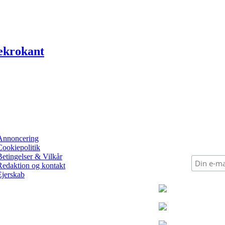
ekrokant
Annoncering
Cookiepolitik
Betingelser & Vilkår
Redaktion og kontakt
Ejerskab