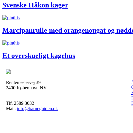
Svenske Håkon kager
Marcipanrulle med orangenougat og nødd
Et overskueligt kagehus
Rentemestervej 39
2400 København NV
Tlf. 2589 3032
Mail:
info@barneguiden.dk