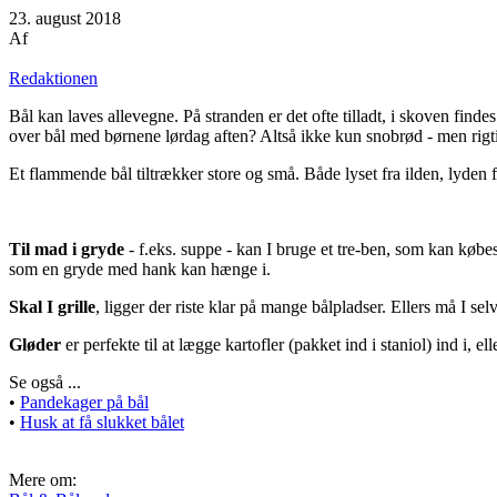
23. august 2018
Af
Redaktionen
Bål kan laves allevegne. På stranden er det ofte tilladt, i skoven finde
over bål med børnene lørdag aften? Altså ikke kun snobrød - men rig
Et flammende bål tiltrækker store og små. Både lyset fra ilden, lyden
Til mad i gryde
- f.eks. suppe - kan I bruge et tre-ben, som kan købe
som en gryde med hank kan hænge i.
Skal I grille
, ligger der riste klar på mange bålpladser. Ellers må I se
Gløder
er perfekte til at lægge kartofler (pakket ind i staniol) ind i, el
Se også ...
•
Pandekager på bål
•
Husk at få slukket bålet
Mere om: