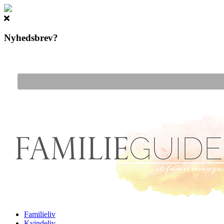
Nyhedsbrev?
Gå til hovedindhold
Familieliv
Kvindeliv