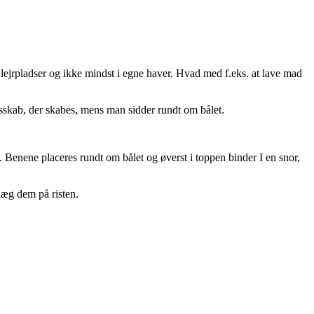
r, lejrpladser og ikke mindst i egne haver. Hvad med f.eks. at lave mad
esskab, der skabes, mens man sidder rundt om bålet.
. Benene placeres rundt om bålet og øverst i toppen binder I en snor,
 læg dem på risten.