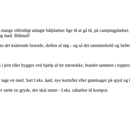
s mange offentligt anlagte bålpladser lige til at gå til, på campingpladse
tig mad. Bålmad!
 fra det knitrende brænde, duften af røg - og så det sammenhold og fæll
s i jern eller bygges ved hjælp af tre træstokke, bundet sammen i toppen
lv tage en med. Sæt f.eks. kød, nye kartofler eller grøntsager på spyd og
ler sætte en gryde, der skal simre - f.eks. rabarber til kompot.