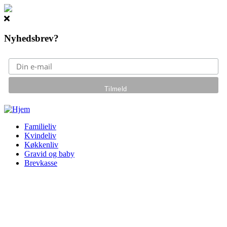
Nyhedsbrev?
Gå til hovedindhold
Familieliv
Kvindeliv
Køkkenliv
Gravid og baby
Brevkasse