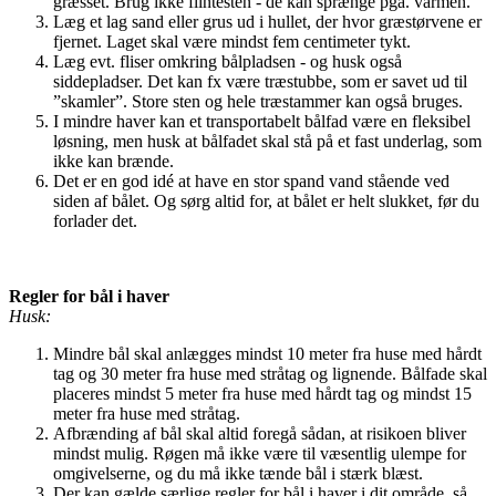
græsset. Brug ikke flintesten - de kan sprænge pga. varmen.
Læg et lag sand eller grus ud i hullet, der hvor græstørvene er
fjernet. Laget skal være mindst fem centimeter tykt.
Læg evt. fliser omkring bålpladsen - og husk også
siddepladser. Det kan fx være træstubbe, som er savet ud til
”skamler”. Store sten og hele træstammer kan også bruges.
I mindre haver kan et transportabelt bålfad være en fleksibel
løsning, men husk at bålfadet skal stå på et fast underlag, som
ikke kan brænde.
Det er en god idé at have en stor spand vand stående ved
siden af bålet. Og sørg altid for, at bålet er helt slukket, før du
forlader det.
Regler for bål i haver
Husk:
Mindre bål skal anlægges mindst 10 meter fra huse med hårdt
tag og 30 meter fra huse med stråtag og lignende. Bålfade skal
placeres mindst 5 meter fra huse med hårdt tag og mindst 15
meter fra huse med stråtag.
Afbrænding af bål skal altid foregå sådan, at risikoen bliver
mindst mulig. Røgen må ikke være til væsentlig ulempe for
omgivelserne, og du må ikke tænde bål i stærk blæst.
Der kan gælde særlige regler for bål i haver i dit område, så