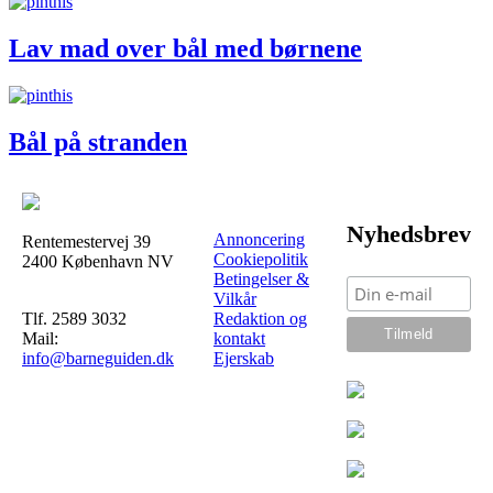
Lav mad over bål med børnene
Bål på stranden
Nyhedsbrev
Annoncering
Rentemestervej 39
Cookiepolitik
2400 København NV
Betingelser &
Vilkår
Tlf. 2589 3032
Redaktion og
Mail:
kontakt
info@barneguiden.dk
Ejerskab