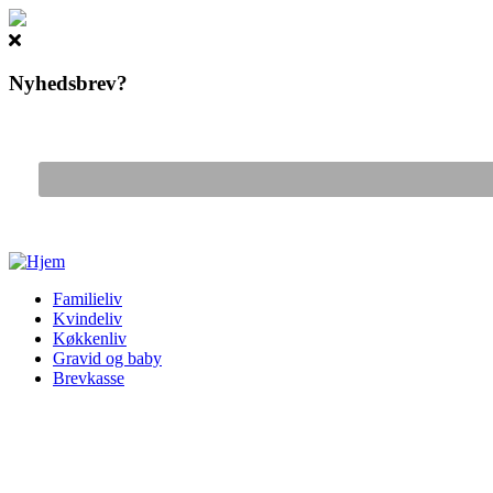
Nyhedsbrev?
Gå til hovedindhold
Familieliv
Kvindeliv
Køkkenliv
Gravid og baby
Brevkasse