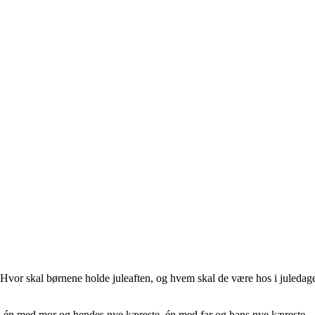
. Hvor skal børnene holde juleaften, og hvem skal de være hos i juledag
ge; én med mor og hendes nye kæreste, én med far og hans nye kæreste –