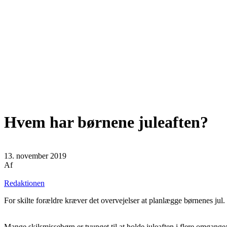
Hvem har børnene juleaften?
13. november 2019
Af
Redaktionen
For skilte forældre kræver det overvejelser at planlægge børnenes jul
Mange skilsmissebørn er tvunget til at holde juleaften i flere omgan