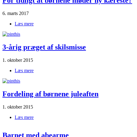
For tidligt at børnene møder ny kæreste?
6. marts 2017
Læs mere
om For tidligt at børnene møder ny kæreste?
3-årig præget af skilsmisse
1. oktober 2015
Læs mere
om 3-årig præget af skilsmisse
Fordeling af børnene juleaften
1. oktober 2015
Læs mere
om Fordeling|af|børnene|juleaften
Barnet med abearme