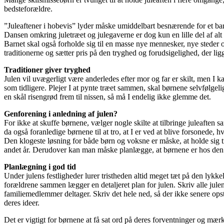
bedsteforældre.
”Juleaftener i hobevis” lyder måske umiddelbart besnærende for et bar
Dansen omkring juletræet og julegaverne er dog kun en lille del af alt d
Barnet skal også forholde sig til en masse nye mennesker, nye steder o
traditionerne og sætter pris på den tryghed og forudsigelighed, der lig
Traditioner giver tryghed
Julen vil uvægerligt være anderledes efter mor og far er skilt, men I ka
som tidligere. Plejer I at pynte træet sammen, skal børnene selvfølgelig o
en skål risengrød frem til nissen, så må I endelig ikke glemme det.
Genforening i anledning af julen?
For ikke at skuffe børnene, vælger nogle skilte at tilbringe juleaften 
da også foranledige børnene til at tro, at I er ved at blive forsonede, hv
Den klogeste løsning for både børn og voksne er måske, at holde sig ti
andet år. Derudover kan man måske planlægge, at børnene er hos den e
Planlægning i god tid
Under julens festligheder lurer tristheden altid meget tæt på den lykk
forældrene sammen lægger en detaljeret plan for julen. Skriv alle jul
familiemedlemmer deltager. Skriv det hele ned, så der ikke senere opst
deres ideer.
Det er vigtigt for børnene at få sat ord på deres forventninger og mærke