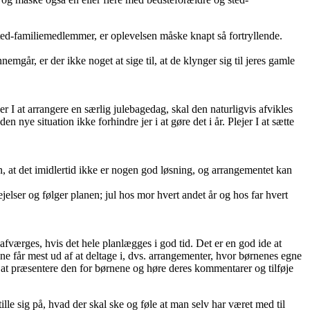
sted-familiemedlemmer, er oplevelsen måske knapt så fortryllende.
går, er der ikke noget at sige til, at de klynger sig til jeres gamle
er I at arrangere en særlig julebagedag, skal den naturligvis afvikles
en nye situation ikke forhindre jer i at gøre det i år. Plejer I at sætte
en, at det imidlertid ikke er nogen god løsning, og arrangementet kan
elser og følger planen; jul hos mor hvert andet år og hos far hvert
afværges, hvis det hele planlægges i god tid. Det er en god ide at
e får mest ud af at deltage i, dvs. arrangementer, hvor børnenes egne
l at præsentere den for børnene og høre deres kommentarer og tilføje
ille sig på, hvad der skal ske og føle at man selv har været med til