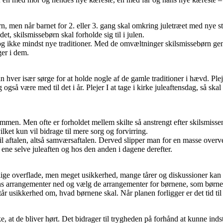
n, men når barnet for 2. eller 3. gang skal omkring juletræet med nye 
et, skilsmissebørn skal forholde sig til i julen.
g ikke mindst nye traditioner. Med de omvæltninger skilsmissebørn gennem
ger i dem.
n hver især sørge for at holde nogle af de gamle traditioner i hævd. Plej
gså være med til det i år. Plejer I at tage i kirke juleaftensdag, så skal d
sammen. Men ofte er forholdet mellem skilte så anstrengt efter skilsmiss
ilket kun vil bidrage til mere sorg og forvirring.
l aftalen, altså samværsaftalen. Derved slipper man for en masse overvej
ne selve juleaften og hos den anden i dagene derefter.
elige overflade, men meget usikkerhed, mange tårer og diskussioner kan 
ens arrangementer ned og vælg de arrangementer for børnene, som børnen
år usikkerhed om, hvad børnene skal. Når planen forligger er det tid ti
, at de bliver hørt. Det bidrager til trygheden på forhånd at kunne indst