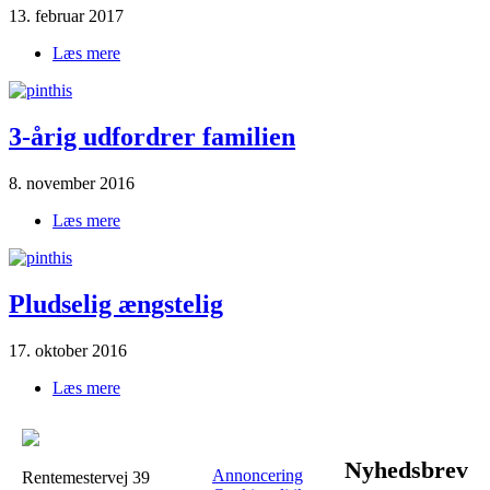
13. februar 2017
Læs mere
om Han|råber af|børnene
3-årig udfordrer familien
8. november 2016
Læs mere
om 3-årig|udfordrer|familien
Pludselig ængstelig
17. oktober 2016
Læs mere
om Pludselig|ængstelig
Nyhedsbrev
Annoncering
Rentemestervej 39