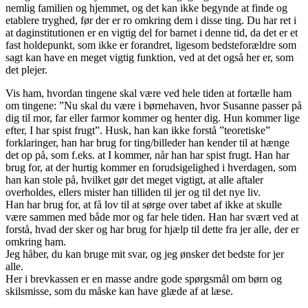
nemlig familien og hjemmet, og det kan ikke begynde at finde og
etablere tryghed, før der er ro omkring dem i disse ting. Du har ret i
at daginstitutionen er en vigtig del for barnet i denne tid, da det er et
fast holdepunkt, som ikke er forandret, ligesom bedsteforældre som
sagt kan have en meget vigtig funktion, ved at det også her er, som
det plejer.
Vis ham, hvordan tingene skal være ved hele tiden at fortælle ham
om tingene: ”Nu skal du være i børnehaven, hvor Susanne passer på
dig til mor, far eller farmor kommer og henter dig. Hun kommer lige
efter, I har spist frugt”. Husk, han kan ikke forstå ”teoretiske”
forklaringer, han har brug for ting/billeder han kender til at hænge
det op på, som f.eks. at I kommer, når han har spist frugt. Han har
brug for, at der hurtig kommer en forudsigelighed i hverdagen, som
han kan stole på, hvilket gør det meget vigtigt, at alle aftaler
overholdes, ellers mister han tilliden til jer og til det nye liv.
Han har brug for, at få lov til at sørge over tabet af ikke at skulle
være sammen med både mor og far hele tiden. Han har svært ved at
forstå, hvad der sker og har brug for hjælp til dette fra jer alle, der er
omkring ham.
Jeg håber, du kan bruge mit svar, og jeg ønsker det bedste for jer
alle.
Her i brevkassen er en masse andre gode spørgsmål om børn og
skilsmisse, som du måske kan have glæde af at læse.