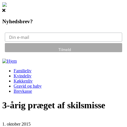
Nyhedsbrev?
Gå til hovedindhold
Familieliv
Kvindeliv
Køkkenliv
Gravid og baby
Brevkasse
3-årig præget af skilsmisse
1. oktober 2015