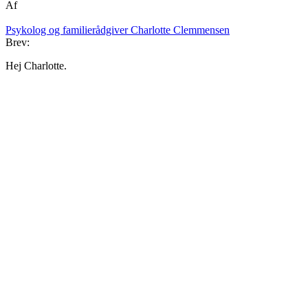
Af
Psykolog og familierådgiver Charlotte Clemmensen
Brev:
Hej Charlotte.