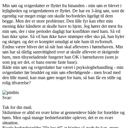
Min søn og svigerdatter er flyttet fra hinanden - min søn er blevet i
lejligheden og svigerdatteren er flyttet. De har en 3-årig søn, som de
egentlig var meget enige om skulle bo/fordeles ligeligt til dem
begge. Men der er store problemer. Den lille fyr kan efter min
mening ikke håndtere at skulle have to hjem. Jeg hører det mest fra
min søn, der i sine perioder dagligt har konflikter med ham. Så vil
han ikke spise. Så vil han ikke have strømper eller sko på, han hyler
og skriger, og det er komplet umuligt at tale ham til ro/fornuft.
Endnu værre bliver det så når han skal afleveres i børnehaven. Min
søn har så dårlig samvittighed over at skulle aflevere et skrigende
barn, men tilsyneladende fungerer han OK i børnehaven (som jo
som jeg ser det, er hans eneste faste base).
Både min søn og svigerdatter har været i psykologbehandling - min
svigerdatter før bruddet og min søn efterfølgende - men hvad med
den lille mand, kan man gøre noget for ham, så han får en stille og
rolig tilværelse?
Svar:
Tak for din mail.
Skilsmisse er altid en svær krise at gennemleve både for forældre og
børn. Men også mange bedsteforældre oplever, det er en svær
situation.
Nogle bedsteforældre ”får lov til” at hjælpe så godt de kan, mens