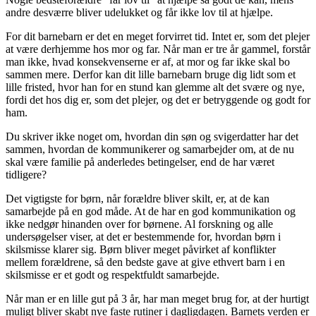
andre desværre bliver udelukket og får ikke lov til at hjælpe.
For dit barnebarn er det en meget forvirret tid. Intet er, som det plejer
at være derhjemme hos mor og far. Når man er tre år gammel, forstår
man ikke, hvad konsekvenserne er af, at mor og far ikke skal bo
sammen mere. Derfor kan dit lille barnebarn bruge dig lidt som et
lille fristed, hvor han for en stund kan glemme alt det svære og nye,
fordi det hos dig er, som det plejer, og det er betryggende og godt for
ham.
Du skriver ikke noget om, hvordan din søn og svigerdatter har det
sammen, hvordan de kommunikerer og samarbejder om, at de nu
skal være familie på anderledes betingelser, end de har været
tidligere?
Det vigtigste for børn, når forældre bliver skilt, er, at de kan
samarbejde på en god måde. At de har en god kommunikation og
ikke nedgør hinanden over for børnene. Al forskning og alle
undersøgelser viser, at det er bestemmende for, hvordan børn i
skilsmisse klarer sig. Børn bliver meget påvirket af konflikter
mellem forældrene, så den bedste gave at give ethvert barn i en
skilsmisse er et godt og respektfuldt samarbejde.
Når man er en lille gut på 3 år, har man meget brug for, at der hurtigt
muligt bliver skabt nye faste rutiner i dagligdagen. Barnets verden er