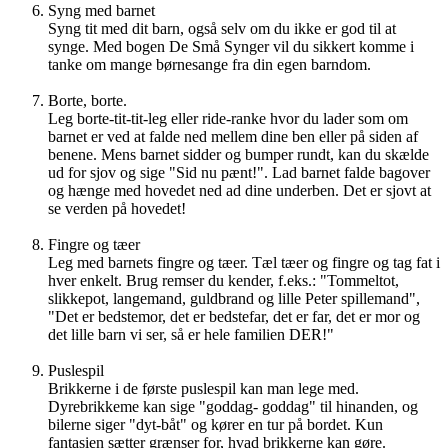
Syng med barnet
Syng tit med dit barn, også selv om du ikke er god til at
synge. Med bogen De Små Synger vil du sikkert komme i
tanke om mange børnesange fra din egen barndom.
Borte, borte.
Leg borte-tit-tit-leg eller ride-ranke hvor du lader som om
barnet er ved at falde ned mellem dine ben eller på siden af
benene. Mens barnet sidder og bumper rundt, kan du skælde
ud for sjov og sige "Sid nu pænt!". Lad barnet falde bagover
og hænge med hovedet ned ad dine underben. Det er sjovt at
se verden på hovedet!
Fingre og tæer
Leg med barnets fingre og tæer. Tæl tæer og fingre og tag fat i
hver enkelt. Brug remser du kender, f.eks.: "Tommeltot,
slikkepot, langemand, guldbrand og lille Peter spillemand",
"Det er bedstemor, det er bedstefar, det er far, det er mor og
det lille barn vi ser, så er hele familien DER!"
Puslespil
Brikkerne i de første puslespil kan man lege med.
Dyrebrikkeme kan sige "goddag- goddag" til hinanden, og
bilerne siger "dyt-båt" og kører en tur på bordet. Kun
fantasien sætter grænser for, hvad brikkerne kan gøre.