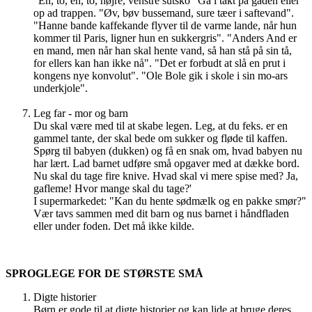
"En, to, én, to, højre, venstre sutsko" Gå i takt på gaden eller
op ad trappen. "Øv, bøv bussemand, sure tæer i saftevand".
"Hanne bande kaffekande flyver til de varme lande, når hun
kommer til Paris, ligner hun en sukkergris". "Anders And er
en mand, men når han skal hente vand, så han stå på sin tå,
for ellers kan han ikke nå". "Det er forbudt at slå en prut i
kongens nye konvolut". "Ole Bole gik i skole i sin mo-ars
underkjole".
Leg far - mor og barn
Du skal være med til at skabe legen. Leg, at du feks. er en
gammel tante, der skal bede om sukker og fløde til kaffen.
Spørg til babyen (dukken) og få en snak om, hvad babyen nu
har lært. Lad barnet udføre små opgaver med at dække bord.
Nu skal du tage fire knive. Hvad skal vi mere spise med? Ja,
gafleme! Hvor mange skal du tage?'
I supermarkedet: "Kan du hente sødmælk og en pakke smør?"
Vær tavs sammen med dit barn og nus barnet i håndfladen
eller under foden. Det må ikke kilde.
SPROGLEGE FOR DE STØRSTE SMÅ
Digte historier
Børn er gode til at digte historier og kan lide at bruge deres