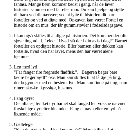
fantasi. Mange børn kommer bedst i gang, når de laver
historien sammen med far eller mor. Du kan hjælpe og støtte
dit barn ved dit nærvær; ved at lytte til historien dit barn
fortæller og ved at digte med. Opgaven kan være: Fortæl en
historie om en mus, der får gummistøvler i fødselsdagsgave.
I kan også skiftes til at digte på historien. Det kommer der ofte
sjove ting ud af, f.eks.: "Hvad stå der i din avis i dag?" Barnet
fortæller en opdigtet historie. Eller bamsen eller dukken kan
fortælle, hvad den har lavet, mens den har været alene
hjemme.
Leg med lyd
"Far fanger fire fregnede fladfisk.", "Bageren bager bare
bedre bagerbrød!" osv. Man kan skiftes til at få øje på ting,
der begynder med en bestemt lyd. Man kan finde på ting, som
rimer: sko-ko, kør-skør, husmus.
Fang dyret
Det aftales, hvilket dyr barnet skal fange.Den voksne nævner
forskellige dyr efter hinanden. Fang et navn eller en lyd på
lignende måde.
Gættelege
"Kan du gætte, hvad jeg tænker på?" Man skiftes til at