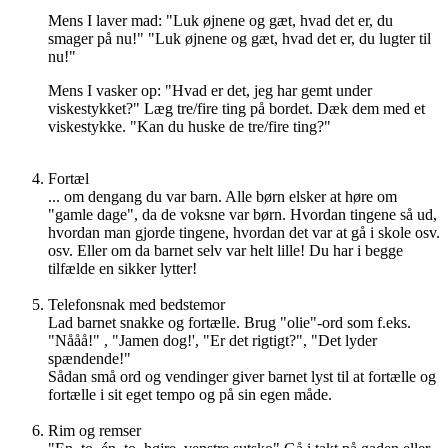
Mens I laver mad: "Luk øjnene og gæt, hvad det er, du
smager på nu!" "Luk øjnene og gæt, hvad det er, du lugter til
nu!"
Mens I vasker op: "Hvad er det, jeg har gemt under
viskestykket?" Læg tre/fire ting på bordet. Dæk dem med et
viskestykke. "Kan du huske de tre/fire ting?"
Fortæl
... om dengang du var barn. Alle børn elsker at høre om
"gamle dage", da de voksne var børn. Hvordan tingene så ud,
hvordan man gjorde tingene, hvordan det var at gå i skole osv.
osv. Eller om da barnet selv var helt lille! Du har i begge
tilfælde en sikker lytter!
Telefonsnak med bedstemor
Lad barnet snakke og fortælle. Brug "olie"-ord som f.eks.
"Nååå!" , "Jamen dog!', "Er det rigtigt?", "Det lyder
spændende!"
Sådan små ord og vendinger giver barnet lyst til at fortælle og
fortælle i sit eget tempo og på sin egen måde.
Rim og remser