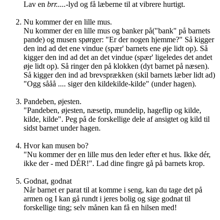
Lav en
brr.....
-lyd og få læberne til at vibrere hurtigt.
Nu kommer der en lille mus.
Nu kommer der en lille mus og banker på("bank" på barnets
pande) og musen spørger: "Er der nogen hjemme?" Så kigger
den ind ad det ene vindue (spær' barnets ene øje lidt op). Så
kigger den ind ad det an det vindue (spær' ligeledes det andet
øje lidt op). Så ringer den på klokken (dyt barnet på næsen).
Så kigger den ind ad brevsprækken (skil barnets læber lidt ad)
"Ogg sååå .... siger den kildekilde-kilde" (under hagen).
Pandeben, øjesten.
"Pandeben, øjesten, næsetip, mundelip, hageflip og kilde,
kilde, kilde". Peg på de forskellige dele af ansigtet og kild til
sidst barnet under hagen.
Hvor kan musen bo?
"Nu kommer der en lille mus den leder efter et hus. Ikke dér,
ikke der - med DÉR!". Lad dine fingre gå på barnets krop.
Godnat, godnat
Når barnet er parat til at komme i seng, kan du tage det på
armen og I kan gå rundt i jeres bolig og sige godnat til
forskellige ting; selv månen kan få en hilsen med!