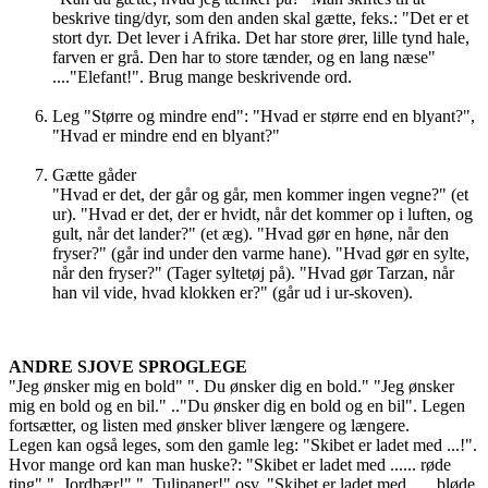
beskrive ting/dyr, som den anden skal gætte, feks.: "Det er et
stort dyr. Det lever i Afrika. Det har store ører, lille tynd hale,
farven er grå. Den har to store tænder, og en lang næse"
...."Elefant!". Brug mange beskrivende ord.
Leg "Større og mindre end": "Hvad er større end en blyant?",
"Hvad er mindre end en blyant?"
Gætte gåder
"Hvad er det, der går og går, men kommer ingen vegne?" (et
ur). "Hvad er det, der er hvidt, når det kommer op i luften, og
gult, når det lander?" (et æg). "Hvad gør en høne, når den
fryser?" (går ind under den varme hane). "Hvad gør en sylte,
når den fryser?" (Tager syltetøj på). "Hvad gør Tarzan, når
han vil vide, hvad klokken er?" (går ud i ur-skoven).
ANDRE SJOVE SPROGLEGE
"Jeg ønsker mig en bold" ". Du ønsker dig en bold." "Jeg ønsker
mig en bold og en bil." .."Du ønsker dig en bold og en bil". Legen
fortsætter, og listen med ønsker bliver længere og længere.
Legen kan også leges, som den gamle leg: "Skibet er ladet med ...!".
Hvor mange ord kan man huske?: "Skibet er ladet med ...... røde
ting" "..Jordbær!" "..Tulipaner!" osv. "Skibet er ladet med...... bløde