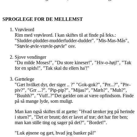
SPROGLEGE FOR DE MELLEMST
Vrøvleord
Rim med vrøvleord. I kan skiftes til at finde på feks.:
"Sludder-pludder-mudderfudder-dudder". "Mis-Mas-Mås",
"Støvle-øvle-vrøvle-pøvle" osv.
Sjove vendinger
"Du milde Moses!", "Du store kineser!", "Hiv-o-høj!", "Tak
for en spids!", "Tak skal du ellers ha'!"
Gættelege
"Gæt hvilket dyr, der siger .. ?" "Gok-gok?", "Prr...?", "Piv-
piv?", "Grr ...?", "Pip-pip?", "Mijau?", "Mæh?", "Muh?",
"Buuhh?", "Vuff..?"Det gælder om at være opfindsom. Finde
på så mange lyde, som muligt.
Man kan også skiftes til at gætte: "Hvad tænker jeg på herinde
i stuen?", "Det er brunt; det er lavet af træ; det har fire ben;
man kan stille ting og sager på det?", "Bordet!".
"Luk øjnene og gæt, hvad jeg banker på!"