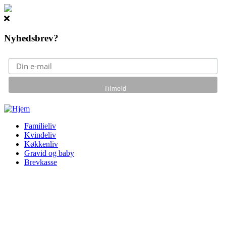
Nyhedsbrev?
Gå til hovedindhold
Familieliv
Kvindeliv
Køkkenliv
Gravid og baby
Brevkasse