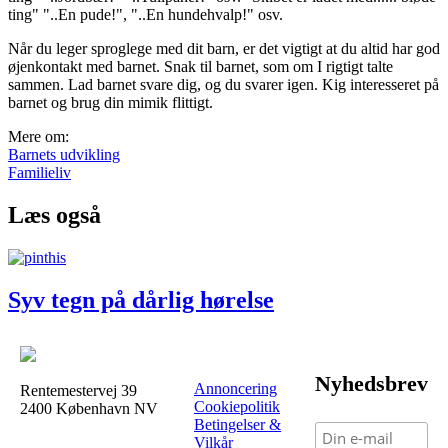
ting" "..En pude!", "..En hundehvalp!" osv.
Når du leger sproglege med dit barn, er det vigtigt at du altid har god
øjenkontakt med barnet. Snak til barnet, som om I rigtigt talte
sammen. Lad barnet svare dig, og du svarer igen. Kig interesseret på
barnet og brug din mimik flittigt.
Mere om:
Barnets udvikling
Familieliv
Læs også
Syv tegn på dårlig hørelse
Nyhedsbrev
Annoncering
Rentemestervej 39
Cookiepolitik
2400 København NV
Betingelser &
Vilkår