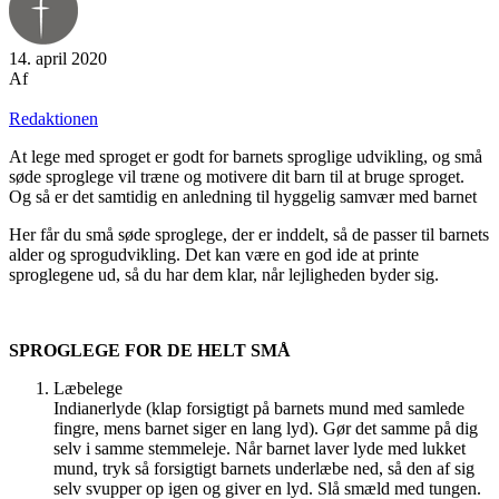
14. april 2020
Af
Redaktionen
At lege med sproget er godt for barnets sproglige udvikling, og små
søde sproglege vil træne og motivere dit barn til at bruge sproget.
Og så er det samtidig en anledning til hyggelig samvær med barnet
Her får du små søde sproglege, der er inddelt, så de passer til barnets
alder og sprogudvikling. Det kan være en god ide at printe
sproglegene ud, så du har dem klar, når lejligheden byder sig.
SPROGLEGE FOR DE HELT SMÅ
Læbelege
Indianerlyde (klap forsigtigt på barnets mund med samlede
fingre, mens barnet siger en lang lyd). Gør det samme på dig
selv i samme stemmeleje. Når barnet laver lyde med lukket
mund, tryk så forsigtigt barnets underlæbe ned, så den af sig
selv svupper op igen og giver en lyd. Slå smæld med tungen.