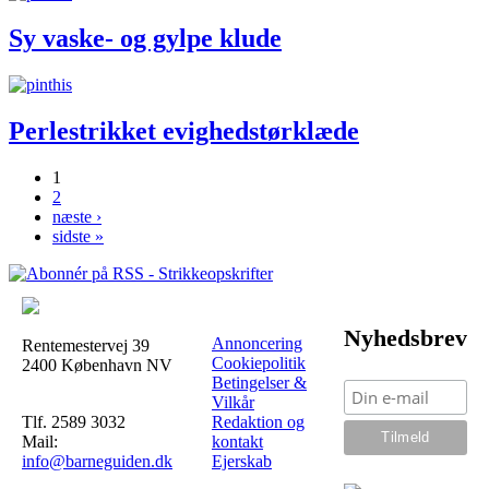
Sy vaske- og gylpe klude
Perlestrikket evighedstørklæde
1
2
Sider
næste ›
sidste »
Nyhedsbrev
Annoncering
Rentemestervej 39
Cookiepolitik
2400 København NV
Betingelser &
Vilkår
Tlf. 2589 3032
Redaktion og
Mail:
kontakt
info@barneguiden.dk
Ejerskab