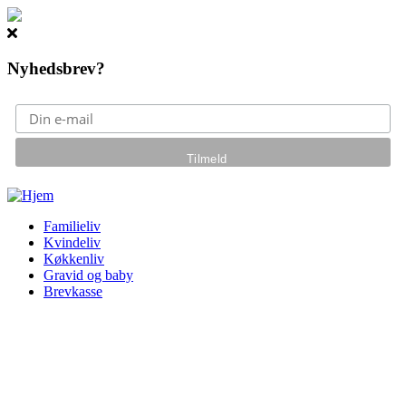
Nyhedsbrev?
Gå til hovedindhold
Familieliv
Kvindeliv
Køkkenliv
Gravid og baby
Brevkasse