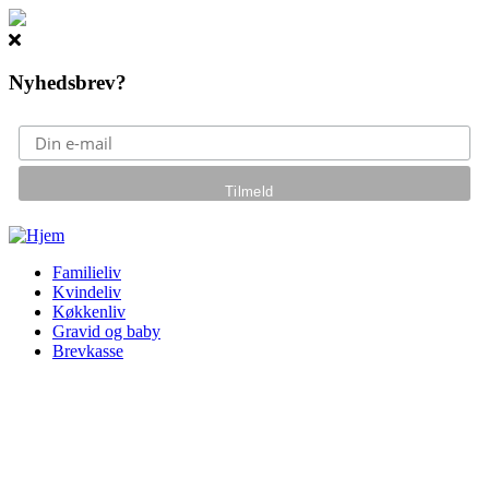
Nyhedsbrev?
Gå til hovedindhold
Familieliv
Kvindeliv
Køkkenliv
Gravid og baby
Brevkasse