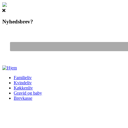
Nyhedsbrev?
Gå til hovedindhold
Familieliv
Kvindeliv
Køkkenliv
Gravid og baby
Brevkasse