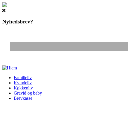
Nyhedsbrev?
Gå til hovedindhold
Familieliv
Kvindeliv
Køkkenliv
Gravid og baby
Brevkasse