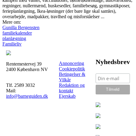
kampen med vanter, vaccinationer, børnefødselsdage, autoværksted,
regninger, nullermænd, huskesedler, familiebesøg, gymnastikposer,
ferieplanlægning, Ikea-løsninger (der bare lige skal samles),
overarbejde, madpakker, travlhed og misforståelser ...
Mere om:
Gunilla Bergensten
familiekalender
planlægning
Familieliv
Nyhedsbrev
Annoncering
Rentemestervej 39
Cookiepolitik
2400 København NV
Betingelser &
Vilkår
Tlf. 2589 3032
Redaktion og
Mail:
kontakt
info@barneguiden.dk
Ejerskab