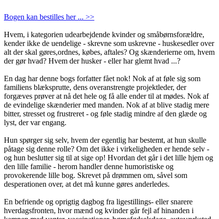
Bogen kan bestilles her ... >>
Hvem, i kategorien udearbejdende kvinder og småbørnsforældre,
kender ikke de uendelige - skrevne som uskrevne - huskesedler over
alt der skal gøres,ordnes, købes, aftales? Og skænderierne om, hvem
der gør hvad? Hvem der husker - eller har glemt hvad ...?
En dag har denne bogs forfatter fået nok! Nok af at føle sig som
familiens blæksprutte, dens overanstrengte projektleder, der
forgæves prøver at nå det hele og få alle ender til at mødes. Nok af
de evindelige skænderier med manden. Nok af at blive stadig mere
bitter, stresset og frustreret - og føle stadig mindre af den glæde og
lyst, der var engang.
Hun spørger sig selv, hvem der egentlig har bestemt, at hun skulle
påtage sig denne rolle? Om det ikke i virkeligheden er hende selv -
og hun beslutter sig til at sige op! Hvordan det går i det lille hjem og
den lille familie - herom handler denne humoristiske og
provokerende lille bog. Skrevet på drømmen om, såvel som
desperationen over, at det må kunne gøres anderledes.
En befriende og oprigtig dagbog fra ligestillings- eller snarere
hverdagsfronten, hvor mænd og kvinder går fejl af hinanden i