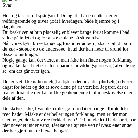
Svar:
Hej, og tak for dit spørgsmål. Dejligt du har en datter der er
velfungerende og trives godt i hverdagen, både hjemme og i
dagplejen.
Du beskriver, at hun pludselig er blevet bange for at komme i bad,
sidde på toilettet og for at sove alene på sit værelse.
Når vores børn blive bange og forandrer adfærd, skal vi altid - som
du gør - stoppe op og undersøge, hvad der kan ligge til grund for
disse forandringer.
Nogle gange kan det være, at man ikke kan finde nogen forklaring,
og må tænke at det er et led i barnets udviklingsproces og afvente og
se, om det går over igen.
Det er slet ikke ualmindeligt at børn i denne alder pludselig udviser
angst for badet og det at sove alene på sit værelse. Jeg tror, der er
mange forældre der kan nikke genkendende til din beskrivelse eller
dele af den.
Du skriver ikke, hvad det er der gør din datter bange i forbindelse
med badet. Måske er der heller ingen forklaring, men er der mon
sket noget, der kan være forklaringen? Er hun gledet i badekaret, har
fået hovedet under vand, fået sæbe i øjnene ved hårvask eller andet
der har gjort hun er blevet bange?