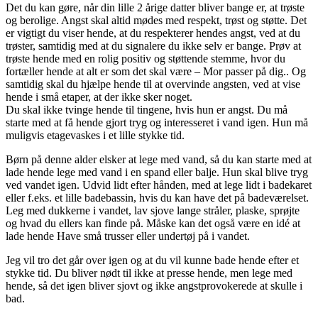
Det du kan gøre, når din lille 2 årige datter bliver bange er, at trøste
og berolige. Angst skal altid mødes med respekt, trøst og støtte. Det
er vigtigt du viser hende, at du respekterer hendes angst, ved at du
trøster, samtidig med at du signalere du ikke selv er bange. Prøv at
trøste hende med en rolig positiv og støttende stemme, hvor du
fortæller hende at alt er som det skal være – Mor passer på dig.. Og
samtidig skal du hjælpe hende til at overvinde angsten, ved at vise
hende i små etaper, at der ikke sker noget.
Du skal ikke tvinge hende til tingene, hvis hun er angst. Du må
starte med at få hende gjort tryg og interesseret i vand igen. Hun må
muligvis etagevaskes i et lille stykke tid.
Børn på denne alder elsker at lege med vand, så du kan starte med at
lade hende lege med vand i en spand eller balje. Hun skal blive tryg
ved vandet igen. Udvid lidt efter hånden, med at lege lidt i badekaret
eller f.eks. et lille badebassin, hvis du kan have det på badeværelset.
Leg med dukkerne i vandet, lav sjove lange stråler, plaske, sprøjte
og hvad du ellers kan finde på. Måske kan det også være en idé at
lade hende Have små trusser eller undertøj på i vandet.
Jeg vil tro det går over igen og at du vil kunne bade hende efter et
stykke tid. Du bliver nødt til ikke at presse hende, men lege med
hende, så det igen bliver sjovt og ikke angstprovokerede at skulle i
bad.