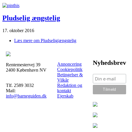
Pludselig ængstelig
17. oktober 2016
Læs mere
om Pludselig|ængstelig
Nyhedsbrev
Annoncering
Rentemestervej 39
Cookiepolitik
2400 København NV
Betingelser &
Vilkår
Tlf. 2589 3032
Redaktion og
Mail:
kontakt
info@barneguiden.dk
Ejerskab