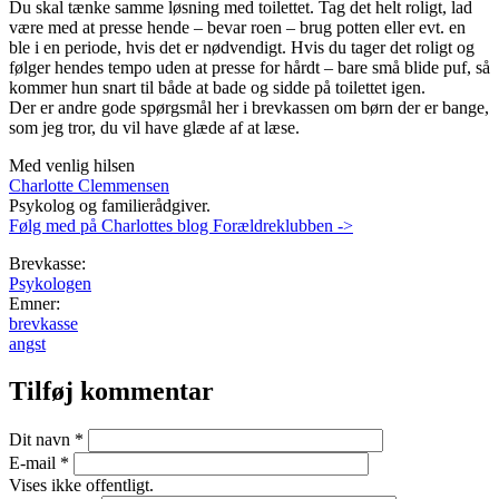
Du skal tænke samme løsning med toilettet. Tag det helt roligt, lad
være med at presse hende – bevar roen – brug potten eller evt. en
ble i en periode, hvis det er nødvendigt. Hvis du tager det roligt og
følger hendes tempo uden at presse for hårdt – bare små blide puf, så
kommer hun snart til både at bade og sidde på toilettet igen.
Der er andre gode spørgsmål her i brevkassen om børn der er bange,
som jeg tror, du vil have glæde af at læse.
Med venlig hilsen
Charlotte Clemmensen
Psykolog og familierådgiver.
Følg med på Charlottes blog Forældreklubben ->
Brevkasse:
Psykologen
Emner:
brevkasse
angst
Tilføj kommentar
Dit navn
*
E-mail
*
Vises ikke offentligt.