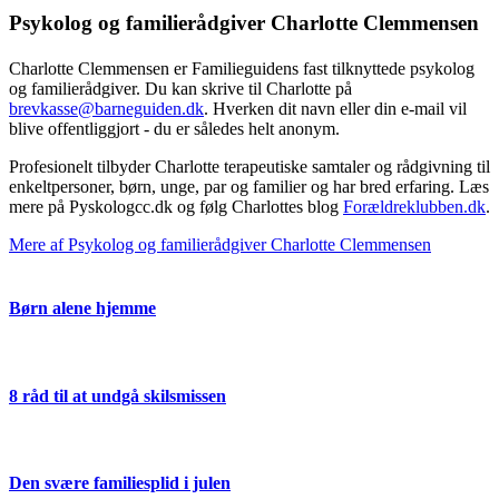
Psykolog og familierådgiver Charlotte Clemmensen
Charlotte Clemmensen er Familieguidens fast tilknyttede psykolog
og familierådgiver. Du kan skrive til Charlotte på
brevkasse@barneguiden.dk
. Hverken dit navn eller din e-mail vil
blive offentliggjort - du er således helt anonym.
Profesionelt tilbyder Charlotte terapeutiske samtaler og rådgivning til
enkeltpersoner, børn, unge, par og familier og har bred erfaring. Læs
mere på Pyskologcc.dk og følg Charlottes blog
Forældreklubben.dk
.
Mere af Psykolog og familierådgiver Charlotte Clemmensen
Børn alene hjemme
8 råd til at undgå skilsmissen
Den svære familiesplid i julen