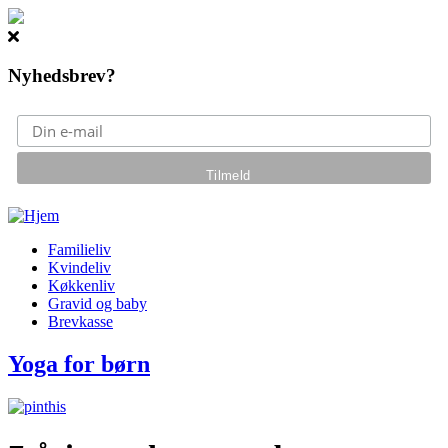
Nyhedsbrev?
Gå til hovedindhold
Familieliv
Kvindeliv
Køkkenliv
Gravid og baby
Brevkasse
Yoga for børn