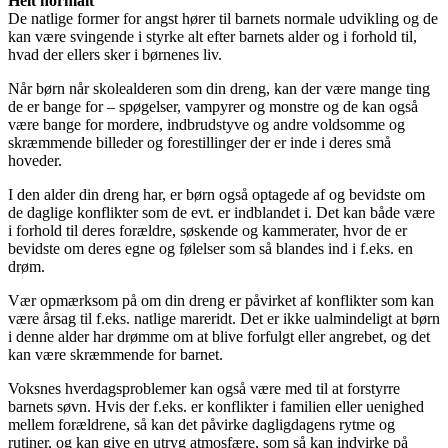
Helt normalt
De natlige former for angst hører til barnets normale udvikling og de
kan være svingende i styrke alt efter barnets alder og i forhold til,
hvad der ellers sker i børnenes liv.
Når børn når skolealderen som din dreng, kan der være mange ting
de er bange for – spøgelser, vampyrer og monstre og de kan også
være bange for mordere, indbrudstyve og andre voldsomme og
skræmmende billeder og forestillinger der er inde i deres små
hoveder.
I den alder din dreng har, er børn også optagede af og bevidste om
de daglige konflikter som de evt. er indblandet i. Det kan både være
i forhold til deres forældre, søskende og kammerater, hvor de er
bevidste om deres egne og følelser som så blandes ind i f.eks. en
drøm.
Vær opmærksom på om din dreng er påvirket af konflikter som kan
være årsag til f.eks. natlige mareridt. Det er ikke ualmindeligt at børn
i denne alder har drømme om at blive forfulgt eller angrebet, og det
kan være skræmmende for barnet.
Voksnes hverdagsproblemer kan også være med til at forstyrre
barnets søvn. Hvis der f.eks. er konflikter i familien eller uenighed
mellem forældrene, så kan det påvirke dagligdagens rytme og
rutiner, og kan give en utryg atmosfære, som så kan indvirke på