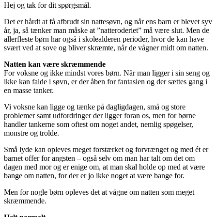
Hej og tak for dit spørgsmål.
Det er hårdt at få afbrudt sin nattesøvn, og når ens barn er blevet syv
år, ja, så tænker man måske at ”natteroderiet” må være slut. Men de
allerfleste børn har også i skolealderen perioder, hvor de kan have
svært ved at sove og bliver skræmte, når de vågner midt om natten.
Natten kan være skræmmende
For voksne og ikke mindst vores børn. Når man ligger i sin seng og
ikke kan falde i søvn, er der åben for fantasien og der sættes gang i
en masse tanker.
Vi voksne kan ligge og tænke på dagligdagen, små og store
problemer samt udfordringer der ligger foran os, men for børne
handler tankerne som oftest om noget andet, nemlig spøgelser,
monstre og trolde.
Små lyde kan opleves meget forstærket og forvrænget og med ét er
barnet offer for angsten – også selv om man har talt om det om
dagen med mor og er enige om, at man skal holde op med at være
bange om natten, for der er jo ikke noget at være bange for.
Men for nogle børn opleves det at vågne om natten som meget
skræmmende.