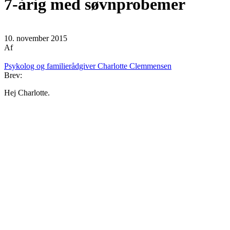
7-årig med søvnprobemer
10. november 2015
Af
Psykolog og familierådgiver Charlotte Clemmensen
Brev:
Hej Charlotte.