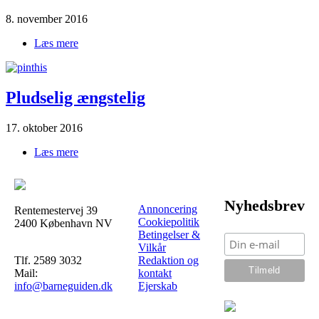
8. november 2016
Læs mere
om 3-årig|udfordrer|familien
Pludselig ængstelig
17. oktober 2016
Læs mere
om Pludselig|ængstelig
Nyhedsbrev
Annoncering
Rentemestervej 39
Cookiepolitik
2400 København NV
Betingelser &
Vilkår
Tlf. 2589 3032
Redaktion og
Mail:
kontakt
info@barneguiden.dk
Ejerskab