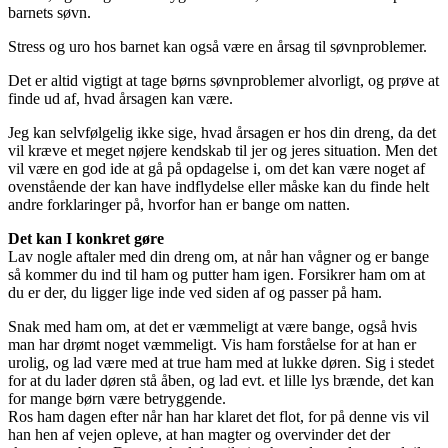
barnets søvn.
Stress og uro hos barnet kan også være en årsag til søvnproblemer.
Det er altid vigtigt at tage børns søvnproblemer alvorligt, og prøve at
finde ud af, hvad årsagen kan være.
Jeg kan selvfølgelig ikke sige, hvad årsagen er hos din dreng, da det
vil kræve et meget nøjere kendskab til jer og jeres situation. Men det
vil være en god ide at gå på opdagelse i, om det kan være noget af
ovenstående der kan have indflydelse eller måske kan du finde helt
andre forklaringer på, hvorfor han er bange om natten.
Det kan I konkret gøre
Lav nogle aftaler med din dreng om, at når han vågner og er bange
så kommer du ind til ham og putter ham igen. Forsikrer ham om at
du er der, du ligger lige inde ved siden af og passer på ham.
Snak med ham om, at det er væmmeligt at være bange, også hvis
man har drømt noget væmmeligt. Vis ham forståelse for at han er
urolig, og lad være med at true ham med at lukke døren. Sig i stedet
for at du lader døren stå åben, og lad evt. et lille lys brænde, det kan
for mange børn være betryggende.
Ros ham dagen efter når han har klaret det flot, for på denne vis vil
han hen af vejen opleve, at han magter og overvinder det der