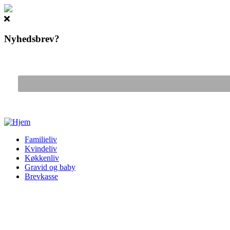
Nyhedsbrev?
Gå til hovedindhold
Familieliv
Kvindeliv
Køkkenliv
Gravid og baby
Brevkasse