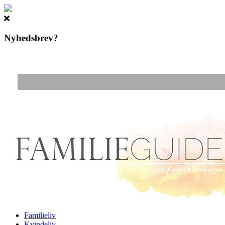
Nyhedsbrev?
Gå til hovedindhold
Familieliv
Kvindeliv