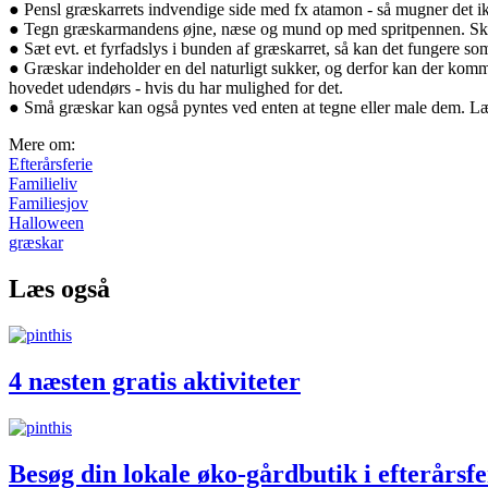
● Pensl græskarrets indvendige side med fx atamon - så mugner det ik
● Tegn græskarmandens øjne, næse og mund op med spritpennen. Skær h
● Sæt evt. et fyrfadslys i bunden af græskarret, så kan det fungere so
● Græskar indeholder en del naturligt sukker, og derfor kan der kom
hovedet udendørs - hvis du har mulighed for det.
● Små græskar kan også pyntes ved enten at tegne eller male dem. Læg
Mere om:
Efterårsferie
Familieliv
Familiesjov
Halloween
græskar
Læs også
4 næsten gratis aktiviteter
Besøg din lokale øko-gårdbutik i efterårsf