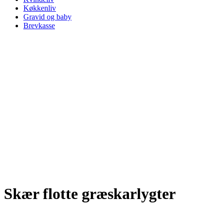
Køkkenliv
Gravid og baby
Brevkasse
Skær flotte græskarlygter