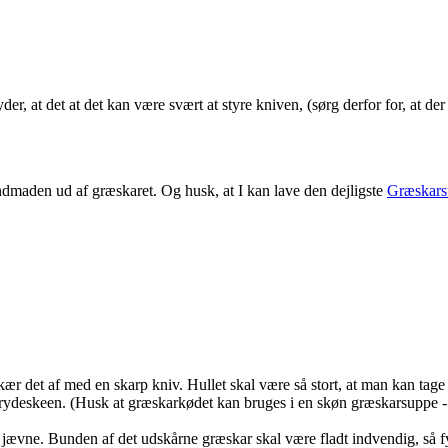
er, at det at det kan være svært at styre kniven, (sørg derfor for, at d
maden ud af græskaret. Og husk, at I kan lave den dejligste
Græskars
kær det af med en skarp kniv. Hullet skal være så stort, at man kan tag
ydeskeen. (Husk at græskarkødet kan bruges i en skøn græskarsuppe - o
jævne. Bunden af det udskårne græskar skal være fladt indvendig, så fy