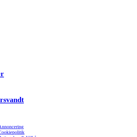
er
orsvandt
Annoncering
Cookiepolitik