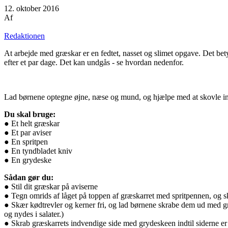
12. oktober 2016
Af
Redaktionen
At arbejde med græskar er en fedtet, nasset og slimet opgave. Det betyd
efter et par dage. Det kan undgås - se hvordan nedenfor.
Lad børnene optegne øjne, næse og mund, og hjælpe med at skovle ind
Du skal bruge:
● Et helt græskar
● Et par aviser
● En spritpen
● En tyndbladet kniv
● En grydeske
Sådan gør du:
● Stil dit græskar på aviserne
● Tegn omrids af låget på toppen af græskarret med spritpennen, og s
● Skær kødtrevler og kerner fri, og lad børnene skrabe dem ud med gr
og nydes i salater.)
● Skrab græskarrets indvendige side med grydeskeen indtil siderne er 