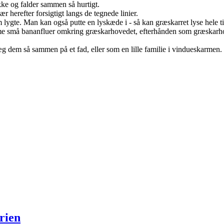
ke og falder sammen så hurtigt.
erefter forsigtigt langs de tegnede linier.
m lygte. Man kan også putte en lyskæde i - så kan græskarret lyse hele t
me små bananfluer omkring græskarhovedet, efterhånden som græskarhov
 dem så sammen på et fad, eller som en lille familie i vindueskarmen.
erien