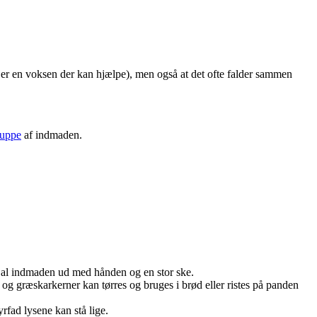
er er en voksen der kan hjælpe), men også at det ofte falder sammen
uppe
af indmaden.
e al indmaden ud med hånden og en stor ske.
g græskarkerner kan tørres og bruges i brød eller ristes på panden
rfad lysene kan stå lige.