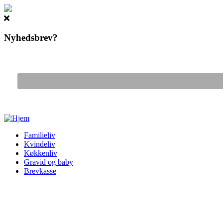
Nyhedsbrev?
Gå til hovedindhold
Familieliv
Kvindeliv
Køkkenliv
Gravid og baby
Brevkasse