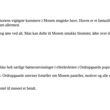
historiens vigtigste kunstnere i Monets magiske have. Haven er et fantas
ham allermest.
g røre ved alt. Man kan dufte til Monets smukke blomster, løbe over 
kke helt særlige børneomvisninger i efterårsferien i Ordrupgaards popu
Ordrupgaards omviser fortæller om Monets pasteller, motiver og alle de
tré til museet er betalt.