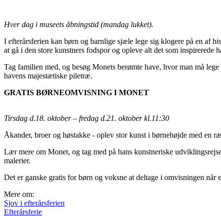
Hver dag i museets åbningstid (mandag lukket).
I efterårsferien kan børn og barnlige sjæle lege sig klogere på en af 
at gå i den store kunstners fodspor og opleve alt det som inspirerede 
Tag familien med, og besøg Monets berømte have, hvor man må lege o
havens majestætiske piletræ.
GRATIS BØRNEOMVISNING I MONET
Tirsdag d.18. oktober – fredag d.21. oktober kl.11:30
Åkander, broer og høstakke - oplev stor kunst i børnehøjde med en ræ
Lær mere om Monet, og tag med på hans kunstneriske udviklingsrejse. 
malerier.
Det er ganske gratis for børn og voksne at deltage i omvisningen når en
Mere om:
Sjov i efterårsferien
Efterårsferie