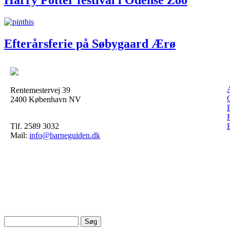
Harry Potter festival i Odense Zoo
Efterårsferie på Søbygaard Ærø
Rentemestervej 39
2400 København NV
Tlf. 2589 3032
Mail:
info@barneguiden.dk
Søg