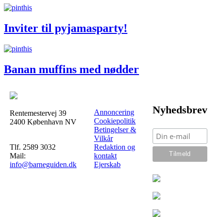
Inviter til pyjamasparty!
Banan muffins med nødder
Nyhedsbrev
Annoncering
Rentemestervej 39
Cookiepolitik
2400 København NV
Betingelser &
Vilkår
Tlf. 2589 3032
Redaktion og
Mail:
kontakt
info@barneguiden.dk
Ejerskab