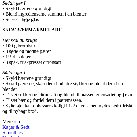
Sådan gør I
• Skyld bærrene grundigt
• Blend ingredienserne sammen i en blenter
• Server i høje glas
SKOVBÆRMARMELADE
Det skal du bruge
• 100 g brombær
• 3 søde og modne pærer
• 1½ dl sukker
• 3 spsk. friskpresset citronsaft
Sådan gør I
• Skyld bærrene grundigt
• Skræl pærerne, skær dem i mindre stykker og blend dem i en
blender.
• Tilsæt sukker og citronsaft og blend til massen er ensartet og jævn.
• Tilsæt bær og fordel dem i pæremassen.
• Syltetøjet kan opbevares køligt i 1-2 dage - men nydes bedst friskt
og til nybagt brød.
Mere om:
Kager & Sødt
Smoothies