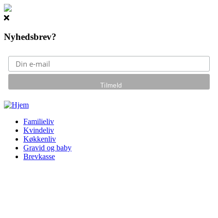
Nyhedsbrev?
Gå til hovedindhold
Familieliv
Kvindeliv
Køkkenliv
Gravid og baby
Brevkasse