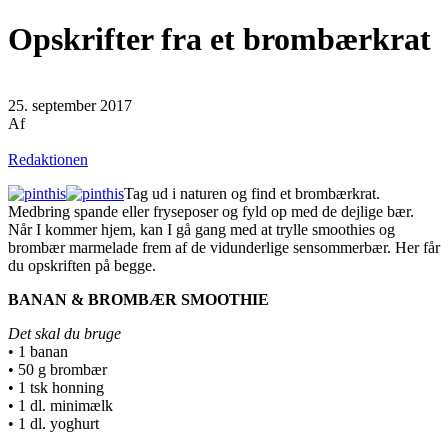
Opskrifter fra et brombærkrat
25. september 2017
Af
Redaktionen
Tag ud i naturen og find et brombærkrat.
Medbring spande eller fryseposer og fyld op med de dejlige bær.
Når I kommer hjem, kan I gå gang med at trylle smoothies og
brombær marmelade frem af de vidunderlige sensommerbær. Her får
du opskriften på begge.
BANAN & BROMBÆR SMOOTHIE
Det skal du bruge
• 1 banan
• 50 g brombær
• 1 tsk honning
• 1 dl. minimælk
• 1 dl. yoghurt