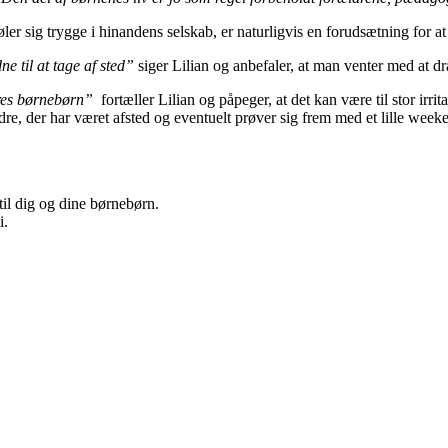
r sig trygge i hinandens selskab, er naturligvis en forudsætning for at
 til at tage af sted”
siger Lilian og anbefaler, at man venter med at drag
deres børnebørn”
fortæller Lilian og påpeger, at det kan være til stor irr
dre, der har været afsted og eventuelt prøver sig frem med et lille wee
til dig og dine børnebørn.
i.