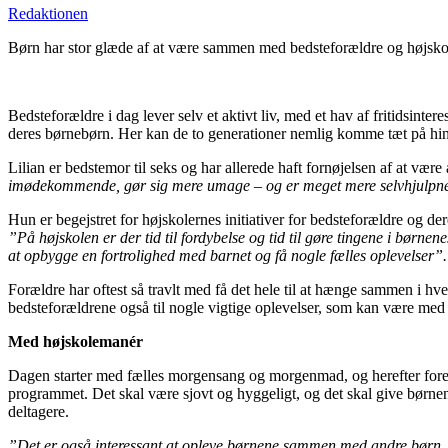
Redaktionen
Børn har stor glæde af at være sammen med bedsteforældre og højskol
Bedsteforældre i dag lever selv et aktivt liv, med et hav af fritidsint
deres børnebørn. Her kan de to generationer nemlig komme tæt på hi
Lilian er bedstemor til seks og har allerede haft fornøjelsen af at være
imødekommende, gør sig mere umage – og er meget mere selvhjulpn
Hun er begejstret for højskolernes initiativer for bedsteforældre og d
”På højskolen er der tid til fordybelse og tid til gøre tingene i børne
at opbygge en fortrolighed med barnet og få nogle fælles oplevelser”.
Forældre har oftest så travlt med få det hele til at hænge sammen i h
bedsteforældrene også til nogle vigtige oplevelser, som kan være med t
Med højskolemanér
Dagen starter med fælles morgensang og morgenmad, og herefter foregår
programmet. Det skal være sjovt og hyggeligt, og det skal give børnene
deltagere.
”Det er også interessant at opleve børnene sammen med andre børn. 