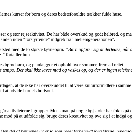
ernes kurser for børn og deres bedsteforældre trækker fulde huse.
eresser og stor rejseaktivitet. De har både overskud og godt helbred, og 
nanden uden “forstyrrende” indgreb fra “mellemgenerationen”.
 afsted med de to største børnebørn.
”Børn opfører sig anderledes, når d
e.”
fortæller hun.
eres børnebørn, og planlægger et ophold hver sommer, frem ad rettet.
nes tempo. Der skal ikke laves mad og vaskes op, og der er ingen telefone
verdagen, at de ikke har overskuddet til at være kulturformidlere i sam
il at udvide barnets horisont.
 aktiviteterne i grupper. Mens man på nogle højskoler har fokus på dra
 mod på at udfolde sig, bruge deres kreativitet og øve sig i at indgå o
Den del af børnenes liv er jo som regel forbeholdt forældrene, pædag