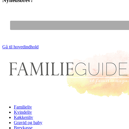
Nyhedsbrev?
Gå til hovedindhold
Familieliv
Kvindeliv
Køkkenliv
Gravid og baby
Brevkasse