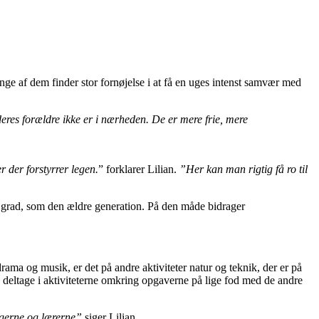
mange af dem finder stor fornøjelse i at få en uges intenst samvær med
eres forældre ikke er i nærheden. De er mere frie, mere
r der forstyrrer legen.
” forklarer Lilian.
”Her kan man rigtig få ro til
me grad, som den ældre generation. På den måde bidrager
ma og musik, er det på andre aktiviteter natur og teknik, der er på
g deltage i aktiviteterne omkring opgaverne på lige fod med de andre
ogerne og lærerne”
siger Lilian.