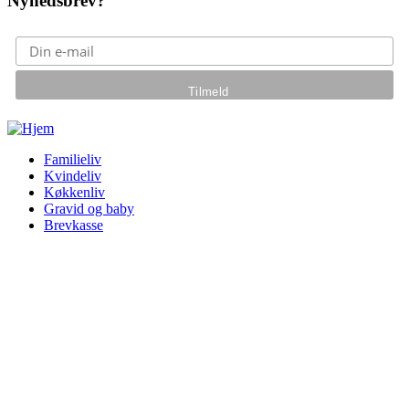
Nyhedsbrev?
Gå til hovedindhold
Familieliv
Kvindeliv
Køkkenliv
Gravid og baby
Brevkasse