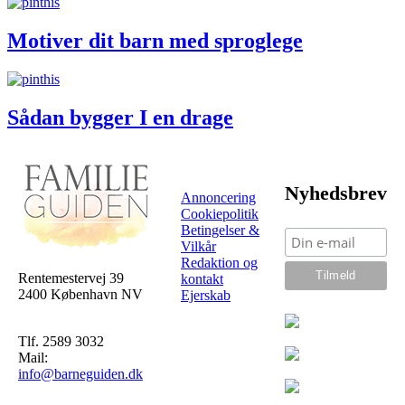
Motiver dit barn med sproglege
Sådan bygger I en drage
Nyhedsbrev
Annoncering
Cookiepolitik
Betingelser &
Vilkår
Redaktion og
Rentemestervej 39
kontakt
2400 København NV
Ejerskab
Tlf. 2589 3032
Mail:
info@barneguiden.dk