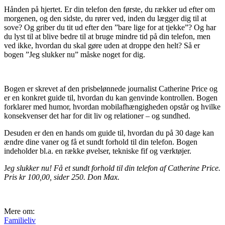
Hånden på hjertet. Er din telefon den første, du rækker ud efter om
morgenen, og den sidste, du rører ved, inden du lægger dig til at
sove? Og griber du tit ud efter den ”bare lige for at tjekke”? Og har
du lyst til at blive bedre til at bruge mindre tid på din telefon, men
ved ikke, hvordan du skal gøre uden at droppe den helt? Så er
bogen ”Jeg slukker nu” måske noget for dig.
Bogen er skrevet af den prisbelønnede journalist Catherine Price og
er en konkret guide til, hvordan du kan genvinde kontrollen. Bogen
forklarer med humor, hvordan mobilafhængigheden opstår og hvilke
konsekvenser det har for dit liv og relationer – og sundhed.
Desuden er den en hands om guide til, hvordan du på 30 dage kan
ændre dine vaner og få et sundt forhold til din telefon. Bogen
indeholder bl.a. en række øvelser, tekniske fif og værktøjer.
J
eg slukker nu! Få et sundt forhold til din telefon af Catherine Price.
Pris kr 100,00, sider 250. Don Max.
Mere om:
Familieliv