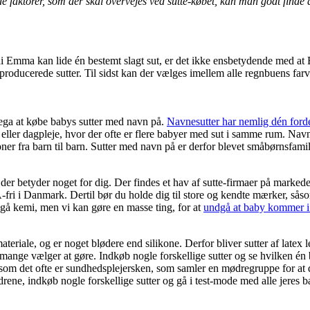
aktorer, som der skal overvejes ved sutte-købet, kan man godt finde det 
fordi Emma kan lide én bestemt slagt sut, er det ikke ensbetydende med 
 producerede sutter. Til sidst kan der vælges imellem alle regnbuens far
omega at købe babys sutter med navn på.
Navnesutter har nemlig dén ford
eller dagpleje, hvor der ofte er flere babyer med sut i samme rum. Navne
ner fra barn til barn. Sutter med navn på er derfor blevet småbørnsfamil
der betyder noget for dig. Der findes et hav af sutte-firmaer på markedet
fri i Danmark. Dertil bør du holde dig til store og kendte mærker,
gå kemi, men vi kan gøre en masse ting, for at
undgå at baby kommer i
ateriale, og er noget blødere end silikone. Derfor bliver sutter af latex let
m mange vælger at gøre. Indkøb nogle forskellige sutter og se hvilken é
Ligesom det ofte er sundhedsplejersken, som samler en mødregruppe for at
rene, indkøb nogle forskellige sutter og gå i test-mode med alle jeres b