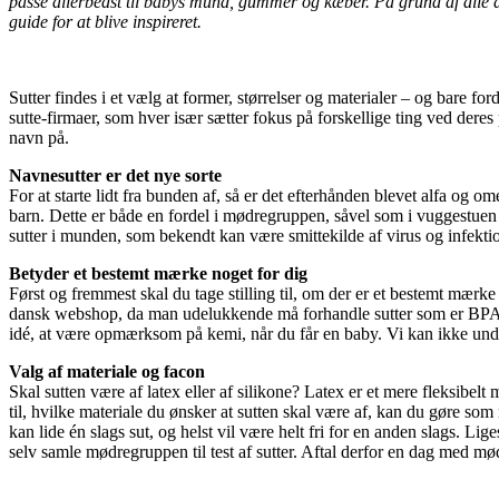
passe allerbedst til babys mund, gummer og kæber. På grund af alle de f
guide for at blive inspireret.
Sutter findes i et vælg at former, størrelser og materialer – og bare 
sutte-firmaer, som hver især sætter fokus på forskellige ting ved deres
navn på.
Navnesutter er det nye sorte
For at starte lidt fra bunden af, så er det efterhånden blevet alfa og 
barn. Dette er både en fordel i mødregruppen, såvel som i vuggestuen 
sutter i munden, som bekendt kan være smittekilde af virus og infektio
Betyder et bestemt mærke noget for dig
Først og fremmest skal du tage stilling til, om der er et bestemt mærke 
dansk webshop, da man udelukkende må forhandle sutter som er BPA-
idé, at være opmærksom på kemi, når du får en baby. Vi kan ikke und
Valg af materiale og facon
Skal sutten være af latex eller af silikone? Latex er et mere fleksibelt m
til, hvilke materiale du ønsker at sutten skal være af, kan du gøre so
kan lide én slags sut, og helst vil være helt fri for en anden slags. 
selv samle mødregruppen til test af sutter. Aftal derfor en dag med mød