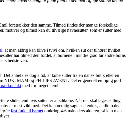
lettere uoverskueligt at finde frem til den helt rigtige sut. Se denne
at Emil foretrækker den samme. Tilmed findes der mange forskellige
ver, motiver og tilmed kan du tilvælge navnesutter, som er sutter med
el
, at man aldrig kan blive i tvivl om, hvilken sut der tilhører hvilket
sutter har tilmed den fordel, at børnene i mindre grad får andre børns
iers bedste ven.
. Det anbefales dog altid, at købe sutter fra en dansk butik eller en
 såsom NUK, MAM og PHILIPS AVENT. Det er generelt en rigtig god
 nærkontakt
med for meget kemi.
tere slidte, end hvis sutten er af silikone. Når der skal tages stilling
n baby er mest vild med. Det kan nemlig sagtens tænkes, at din baby
 drøfte
fast føde til barnet
omkring 4-6 måneders alderen, så kan man
abyer.