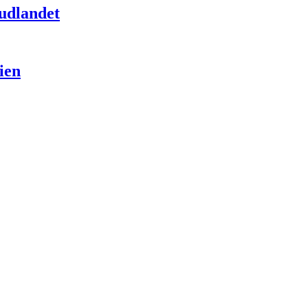
 udlandet
ien